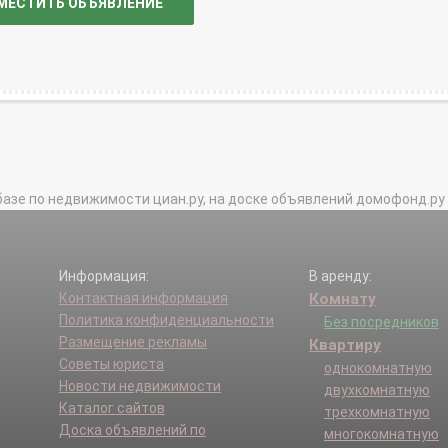
МЕСТИТЬ ОБЪЯВЛЕНИЕ
базе по недвижимости циан.ру, на доске объявлений домофонд.ру и в 
Информация:
В аренду:
Контактная информация
Комнату
Политика конфиденциальности
Без посредников
Размещение рекламы
Квартиру
Советы юриста
однокомнатную
Новости недвижимости
двухкомнатную
Каталог сайтов
трехкомнатную
Доска объявлений по
многокомнатную