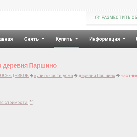
РАЗМЕСТИТЬ О
авная
Снять
Купить
Информация
ов деревня Паршино
ПОСРЕДНИКОВ
купить часть дома
деревня Паршино
частны
по стоимости
]