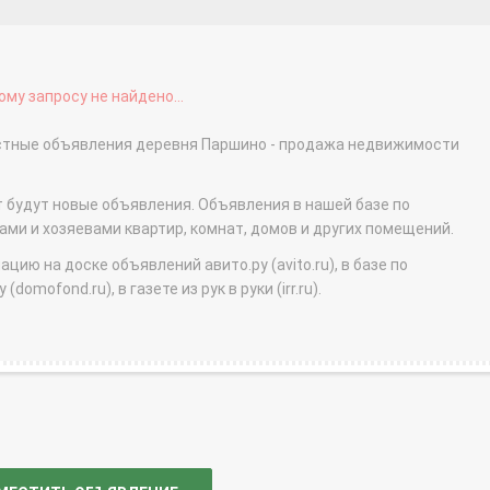
му запросу не найдено...
астные объявления деревня Паршино - продажа недвижимости
т будут новые объявления. Объявления в нашей базе по
и и хозяевами квартир, комнат, домов и других помещений.
ю на доске объявлений авито.ру (avito.ru), в базе по
domofond.ru), в газете из рук в руки (irr.ru).