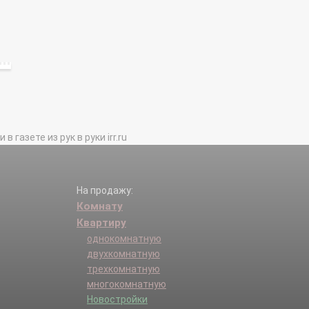
газете из рук в руки irr.ru
На продажу:
Комнату
Квартиру
однокомнатную
двухкомнатную
трехкомнатную
многокомнатную
Новостройки