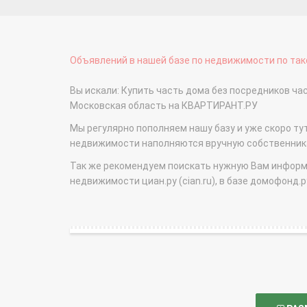
Объявлений в нашей базе по недвижимости по тако
Вы искали: Купить часть дома без посредников ч
Московская область на КВАРТИРАНТ.РУ
Мы регулярно пополняем нашу базу и уже скоро ту
недвижимости наполняются вручную собственникам
Так же рекомендуем поискать нужную Вам информаци
недвижимости циан.ру (cian.ru), в базе домофонд.ру (