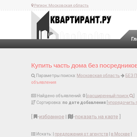
Регион:
Московская область
Гл
Купить часть дома без посредник
Параметры поиска:
Московская область
БЕЗ 
объявления
Найдено объявлений:
0
[
расширенный поиск
]
Сортировка:
по дате добавления
[
упорядочить 
[
-
избранное
|
-
показать на карте
]
Искать: |
предложения от агентств
|
в Москве
|