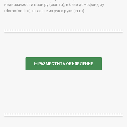
недвижимости циан.ру (cian.ru), в базе домофонд.ру
(domofond.ru), в газете из рук в руки (irr.ru).
РАЗМЕСТИТЬ ОБЪЯВЛЕНИЕ