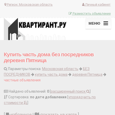
Регион:
Московская область
Личный кабинет
Разместить объявление
МЕНЮ
Купить часть дома без посредников
деревня Пятница
Параметры поиска:
Московская область
БЕЗ
ПОСРЕДНИКОВ
купить часть дома
деревня Пятница
частные объявления
Найдено объявлений:
0
[
расширенный поиск
]
Сортировка:
по дате добавления
[
упорядочить по
стоимости
]
[
-
избранное
|
-
показать на карте
]