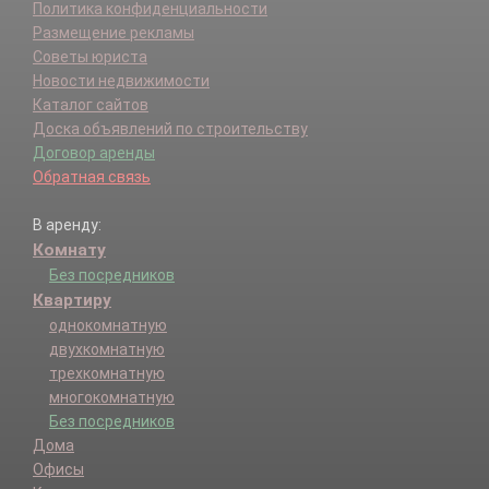
Политика конфиденциальности
Размещение рекламы
Советы юриста
Новости недвижимости
Каталог сайтов
Доска объявлений по строительству
Договор аренды
Обратная связь
В аренду:
Комнату
Без посредников
Квартиру
однокомнатную
двухкомнатную
трехкомнатную
многокомнатную
Без посредников
Дома
Офисы