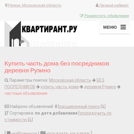
Регион:
Московская область
Личный кабинет
Разместить объявление
МЕНЮ
Купить часть дома без посредников
деревня Рузино
Параметры поиска:
Московская область
БЕЗ
ПОСРЕДНИКОВ
купить часть дома
деревня Рузино
частные объявления
Найдено объявлений:
0
[
расширенный поиск
]
Сортировка:
по дате добавления
[
упорядочить по
стоимости
]
[
-
избранное
|
-
показать на карте
]