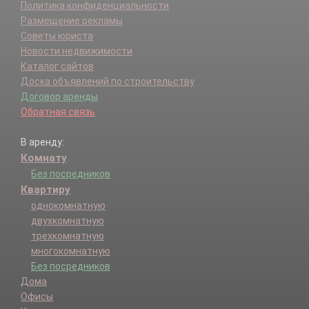
Политика конфиденциальности
Размещение рекламы
Советы юриста
Новости недвижимости
Каталог сайтов
Доска объявлений по строительству
Договор аренды
Обратная связь
В аренду:
Комнату
Без посредников
Квартиру
однокомнатную
двухкомнатную
трехкомнатную
многокомнатную
Без посредников
Дома
Офисы