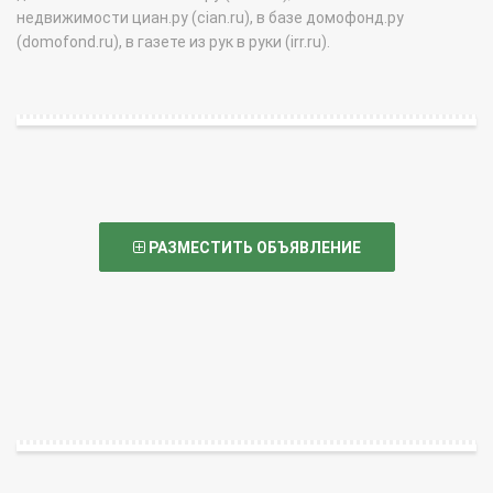
недвижимости циан.ру (cian.ru), в базе домофонд.ру
(domofond.ru), в газете из рук в руки (irr.ru).
РАЗМЕСТИТЬ ОБЪЯВЛЕНИЕ