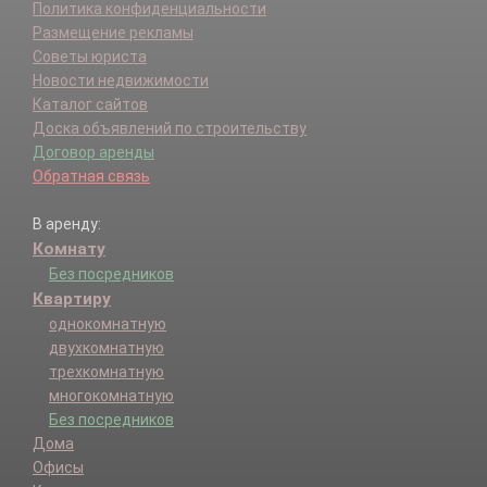
Политика конфиденциальности
Размещение рекламы
Советы юриста
Новости недвижимости
Каталог сайтов
Доска объявлений по строительству
Договор аренды
Обратная связь
В аренду:
Комнату
Без посредников
Квартиру
однокомнатную
двухкомнатную
трехкомнатную
многокомнатную
Без посредников
Дома
Офисы