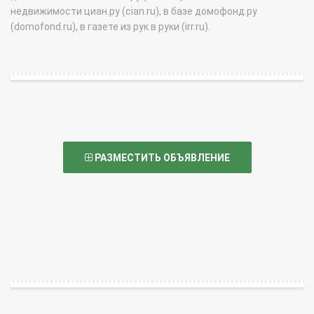
недвижимости циан.ру (cian.ru), в базе домофонд.ру
(domofond.ru), в газете из рук в руки (irr.ru).
РАЗМЕСТИТЬ ОБЪЯВЛЕНИЕ