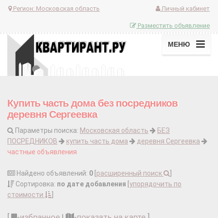
Регион:
Московская область
Личный кабинет
Разместить объявление
МЕНЮ
Купить часть дома без посредников
деревня Сергеевка
Параметры поиска:
Московская область
БЕЗ
ПОСРЕДНИКОВ
купить часть дома
деревня Сергеевка
частные объявления
Найдено объявлений:
0
[
расширенный поиск
]
Сортировка:
по дате добавления
[
упорядочить по
стоимости
]
[
-
избранное
|
-
показать на карте
]