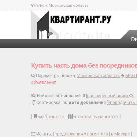
Регион:
Московская область
Гл
Купить часть дома без посреднико
Параметры поиска:
Московская область
БЕЗ 
объявления
Найдено объявлений:
0
[
расширенный поиск
]
Сортировка:
по дате добавления
[
упорядочить 
[
-
избранное
|
-
показать на карте
]
Искать: |
предложения от агентств
|
в Москве
|