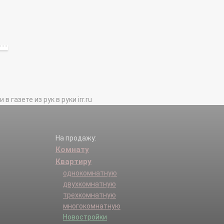
газете из рук в руки irr.ru
На продажу:
Комнату
Квартиру
однокомнатную
двухкомнатную
трехкомнатную
многокомнатную
Новостройки