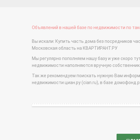
Объявлений в нашей базе по недвижимости по тако
Вы искали: Купить часть дома без посредников ч
Московская область на КВАРТИРАНТ.РУ
Мы регулярно пополняем нашу базу и уже скоро ту
недвижимости наполняются вручную собственникам
Так же рекомендуем поискать нужную Вам информаци
недвижимости циан.ру (cian.ru), в базе домофонд.ру (