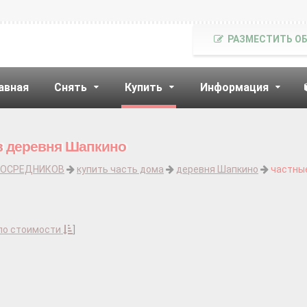
РАЗМЕСТИТЬ О
авная
Снять
Купить
Информация
в деревня Шапкино
ПОСРЕДНИКОВ
купить часть дома
деревня Шапкино
частны
по стоимости
]