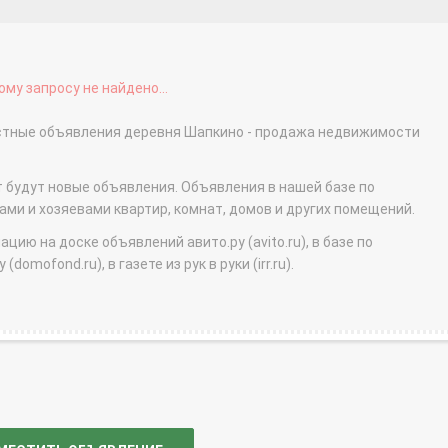
му запросу не найдено...
астные объявления деревня Шапкино - продажа недвижимости
т будут новые объявления. Объявления в нашей базе по
и и хозяевами квартир, комнат, домов и других помещений.
ю на доске объявлений авито.ру (avito.ru), в базе по
domofond.ru), в газете из рук в руки (irr.ru).