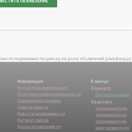
МЕСТИТЬ ОБЪЯВЛЕНИЕ
базе по недвижимости циан.ру, на доске объявлений домофонд.ру и в 
Информация:
В аренду:
Контактная информация
Комнату
Политика конфиденциальности
Без посредников
Размещение рекламы
Квартиру
Советы юриста
однокомнатную
Новости недвижимости
двухкомнатную
Каталог сайтов
трехкомнатную
Доска объявлений по
многокомнатную