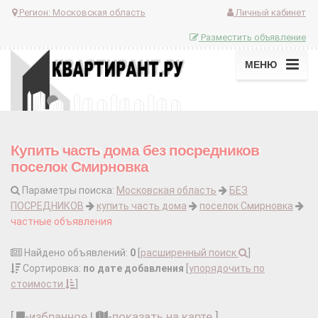
Регион:
Московская область
Личный кабинет
Разместить объявление
МЕНЮ
Купить часть дома без посредников
поселок Смирновка
Параметры поиска:
Московская область
БЕЗ
ПОСРЕДНИКОВ
купить часть дома
поселок Смирновка
частные объявления
Найдено объявлений:
0
[
расширенный поиск
]
Сортировка:
по дате добавления
[
упорядочить по
стоимости
]
[
-
избранное
|
-
показать на карте
]