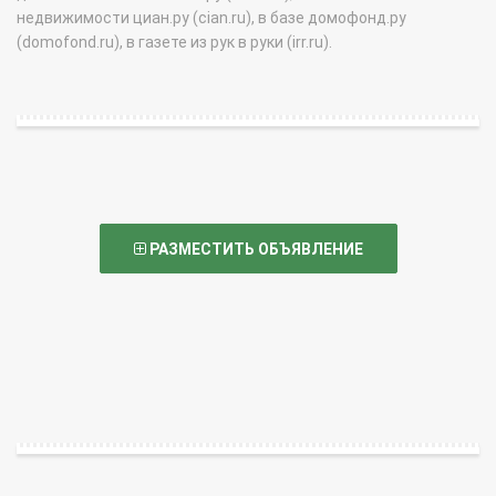
недвижимости циан.ру (cian.ru), в базе домофонд.ру
(domofond.ru), в газете из рук в руки (irr.ru).
РАЗМЕСТИТЬ ОБЪЯВЛЕНИЕ