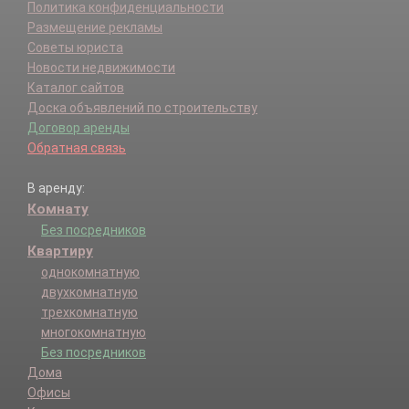
Политика конфиденциальности
Размещение рекламы
Советы юриста
Новости недвижимости
Каталог сайтов
Доска объявлений по строительству
Договор аренды
Обратная связь
В аренду:
Комнату
Без посредников
Квартиру
однокомнатную
двухкомнатную
трехкомнатную
многокомнатную
Без посредников
Дома
Офисы