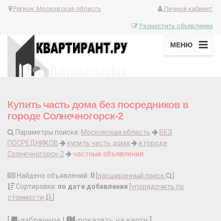
Регион:
Московская область
Личный кабинет
Разместить объявление
МЕНЮ
Купить часть дома без посредников в
городе Солнечногорск-2
Параметры поиска:
Московская область
БЕЗ
ПОСРЕДНИКОВ
купить часть дома
в городе
Солнечногорск-2
частные объявления
Найдено объявлений:
0
[
расширенный поиск
]
Сортировка:
по дате добавления
[
упорядочить по
стоимости
]
[
-
избранное
|
-
показать на карте
]