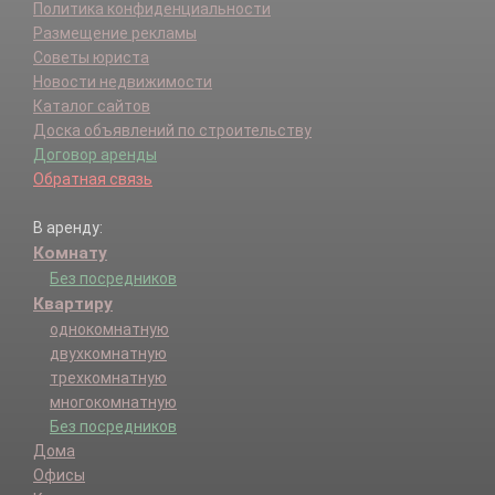
Политика конфиденциальности
Размещение рекламы
Советы юриста
Новости недвижимости
Каталог сайтов
Доска объявлений по строительству
Договор аренды
Обратная связь
В аренду:
Комнату
Без посредников
Квартиру
однокомнатную
двухкомнатную
трехкомнатную
многокомнатную
Без посредников
Дома
Офисы