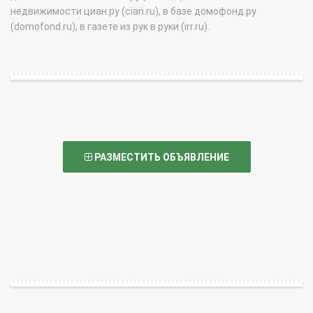
недвижимости циан.ру (cian.ru), в базе домофонд.ру
(domofond.ru), в газете из рук в руки (irr.ru).
РАЗМЕСТИТЬ ОБЪЯВЛЕНИЕ