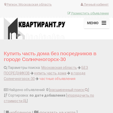
Регион:
Московская область
Личный кабинет
Разместить объявление
МЕНЮ
Купить часть дома без посредников в
городе Солнечногорск-30
Параметры поиска:
Московская область
БЕЗ
ПОСРЕДНИКОВ
купить часть дома
в городе
Солнечногорск-30
частные объявления
Найдено объявлений:
0
[
расширенный поиск
]
Сортировка:
по дате добавления
[
упорядочить по
стоимости
]
[
-
избранное
|
-
показать на карте
]