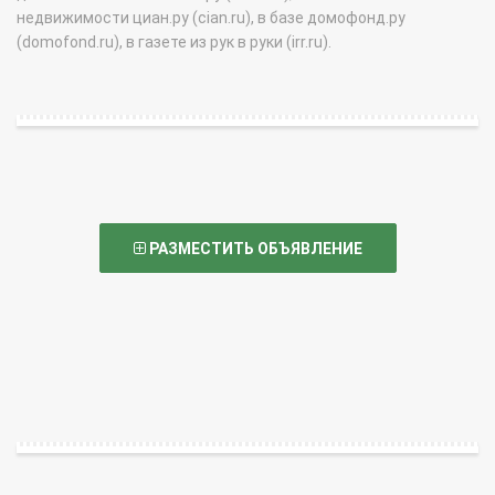
недвижимости циан.ру (cian.ru), в базе домофонд.ру
(domofond.ru), в газете из рук в руки (irr.ru).
РАЗМЕСТИТЬ ОБЪЯВЛЕНИЕ