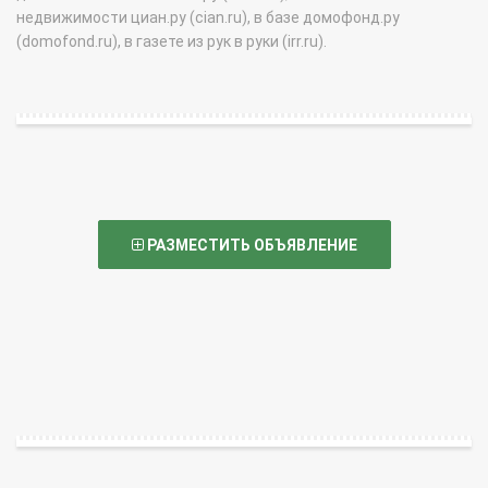
недвижимости циан.ру (cian.ru), в базе домофонд.ру
(domofond.ru), в газете из рук в руки (irr.ru).
РАЗМЕСТИТЬ ОБЪЯВЛЕНИЕ