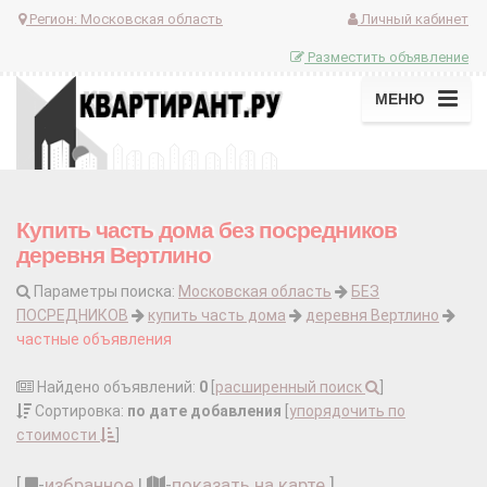
Регион:
Московская область
Личный кабинет
Разместить объявление
МЕНЮ
Купить часть дома без посредников
деревня Вертлино
Параметры поиска:
Московская область
БЕЗ
ПОСРЕДНИКОВ
купить часть дома
деревня Вертлино
частные объявления
Найдено объявлений:
0
[
расширенный поиск
]
Сортировка:
по дате добавления
[
упорядочить по
стоимости
]
[
-
избранное
|
-
показать на карте
]