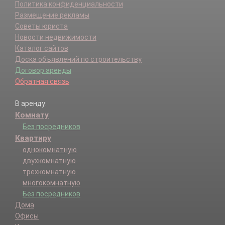
Политика конфиденциальности
Размещение рекламы
Советы юриста
Новости недвижимости
Каталог сайтов
Доска объявлений по строительству
Договор аренды
Обратная связь
В аренду:
Комнату
Без посредников
Квартиру
однокомнатную
двухкомнатную
трехкомнатную
многокомнатную
Без посредников
Дома
Офисы