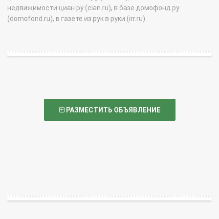
недвижимости циан.ру (cian.ru), в базе домофонд.ру
(domofond.ru), в газете из рук в руки (irr.ru).
РАЗМЕСТИТЬ ОБЪЯВЛЕНИЕ