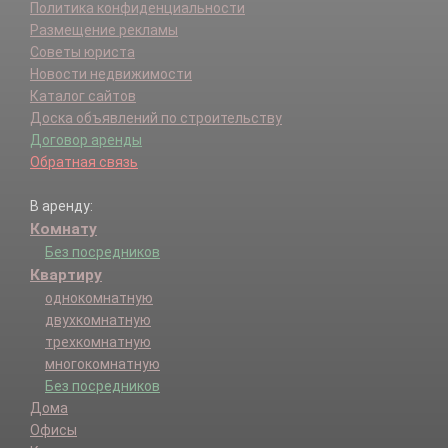
Политика конфиденциальности
Размещение рекламы
Советы юриста
Новости недвижимости
Каталог сайтов
Доска объявлений по строительству
Договор аренды
Обратная связь
В аренду:
Комнату
Без посредников
Квартиру
однокомнатную
двухкомнатную
трехкомнатную
многокомнатную
Без посредников
Дома
Офисы