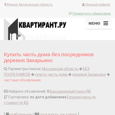
Регион:
Московская область
Личный кабинет
Разместить объявление
МЕНЮ
Купить часть дома без посредников
деревня Захарьино
Параметры поиска:
Московская область
БЕЗ
ПОСРЕДНИКОВ
купить часть дома
деревня Захарьино
частные объявления
Найдено объявлений:
0
[
расширенный поиск
]
Сортировка:
по дате добавления
[
упорядочить по
стоимости
]
[
-
избранное
|
-
показать на карте
]