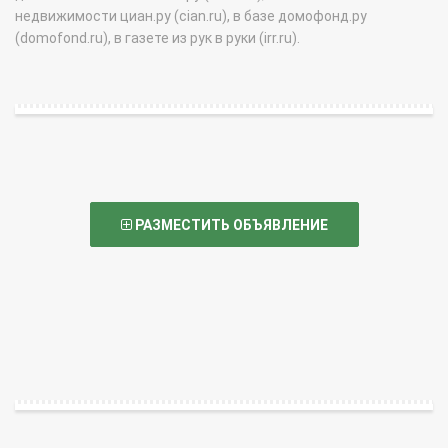
недвижимости циан.ру (cian.ru), в базе домофонд.ру
(domofond.ru), в газете из рук в руки (irr.ru).
РАЗМЕСТИТЬ ОБЪЯВЛЕНИЕ