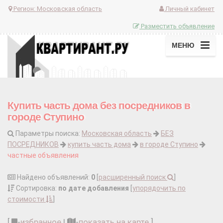
Регион:
Московская область
Личный кабинет
Разместить объявление
МЕНЮ
Купить часть дома без посредников в
городе Ступино
Параметры поиска:
Московская область
БЕЗ
ПОСРЕДНИКОВ
купить часть дома
в городе Ступино
частные объявления
Найдено объявлений:
0
[
расширенный поиск
]
Сортировка:
по дате добавления
[
упорядочить по
стоимости
]
[
-
избранное
|
-
показать на карте
]