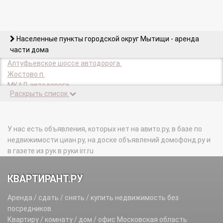
Населенные пункты городской округ Мытищи - аренда
части дома
Алтуфьевское шоссе автодорога.
Жостово п.
МКАД автодорога.
Раскрыть список
Пирогово п.
ТПЗ Алтуфьево тер.
У нас есть объявления, которых нет на авито.ру, в базе по
недвижимости циан.ру, на доске объявлений домофонд.ру и
в газете из рук в руки irr.ru
КВАРТИРАНТ.РУ
Аренда / сдать / снять / купить недвижимость без
посредников.
Квартиру / комнату / дом / офис Московская область