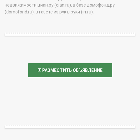
недвижимости циан.ру (cian.ru), в базе домофонд.ру
(domofond.ru), в газете из рук в руки (irr.ru).
РАЗМЕСТИТЬ ОБЪЯВЛЕНИЕ