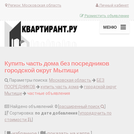
Регион:
Московская область
Личный кабинет
Разместить объявление
МЕНЮ
Купить часть дома без посредников
городской округ Мытищи
Параметры поиска:
Московская область
БЕЗ
ПОСРЕДНИКОВ
купить часть дома
городской округ
Мытищи
частные объявления
Найдено объявлений:
0
[
расширенный поиск
]
Сортировка:
по дате добавления
[
упорядочить по
стоимости
]
[
-
избранное
|
-
показать на карте
]