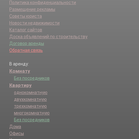
Политика конфиденциальности
Размещение рекламы
Советы юриста
Новости недвижимости
Каталог сайтов
Доска объявлений по строительству
Договор аренды
Обратная связь
В аренду:
Комнату
Без посредников
Квартиру
однокомнатную
двухкомнатную
трехкомнатную
многокомнатную
Без посредников
Дома
Офисы