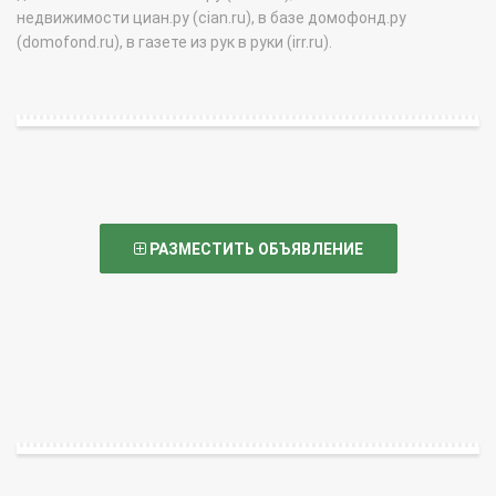
недвижимости циан.ру (cian.ru), в базе домофонд.ру
(domofond.ru), в газете из рук в руки (irr.ru).
РАЗМЕСТИТЬ ОБЪЯВЛЕНИЕ