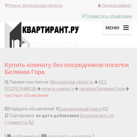
Регион:
Московская область
Личный кабинет
Разместить объявление
МЕНЮ
Купить комнату без посредников поселок
Беляная Гора
Параметры поиска:
Московская область
БЕЗ
ПОСРЕДНИКОВ
купить комнату
поселок Беляная Гора
частные объявления
Найдено объявлений:
0
[
расширенный поиск
]
Сортировка:
по дате добавления
[
упорядочить по
стоимости
]
[
-
избранное
|
-
показать на карте
]