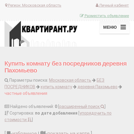
Регион:
Московская область
Личный кабинет
Разместить объявление
МЕНЮ
Купить комнату без посредников деревня
Пахомьево
Параметры поиска:
Московская область
БЕЗ
ПОСРЕДНИКОВ
купить комнату
деревня Пахомьево
частные объявления
Найдено объявлений:
0
[
расширенный поиск
]
Сортировка:
по дате добавления
[
упорядочить по
стоимости
]
[
-
избранное
|
-
показать на карте
]