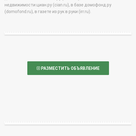
недвижимости циан.ру (cian.ru), в базе домофонд.ру
(domofond.ru), в газете из рук в руки (irr.ru).
РАЗМЕСТИТЬ ОБЪЯВЛЕНИЕ