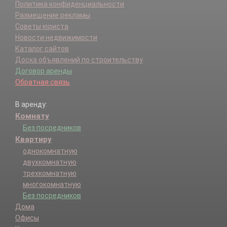
Политика конфиденциальности
Размещение рекламы
Советы юриста
Новости недвижимости
Каталог сайтов
Доска объявлений по строительству
Договор аренды
Обратная связь
В аренду:
Комнату
Без посредников
Квартиру
однокомнатную
двухкомнатную
трехкомнатную
многокомнатную
Без посредников
Дома
Офисы