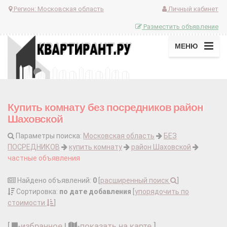
Регион:
Московская область
Личный кабинет
Разместить объявление
МЕНЮ
Купить комнату без посредников район
Шаховской
Параметры поиска:
Московская область
БЕЗ
ПОСРЕДНИКОВ
купить комнату
район Шаховской
частные объявления
Найдено объявлений:
0
[
расширенный поиск
]
Сортировка:
по дате добавления
[
упорядочить по
стоимости
]
[
-
избранное
|
-
показать на карте
]