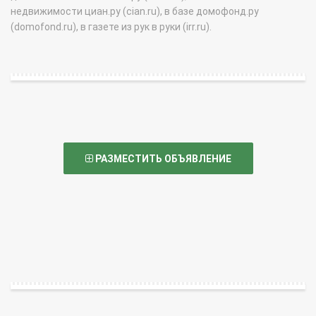
недвижимости циан.ру (cian.ru), в базе домофонд.ру
(domofond.ru), в газете из рук в руки (irr.ru).
РАЗМЕСТИТЬ ОБЪЯВЛЕНИЕ