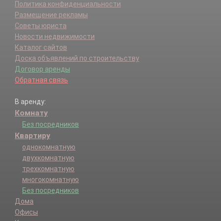
Политика конфиденциальности
Размещение рекламы
Советы юриста
Новости недвижимости
Каталог сайтов
Доска объявлений по строительству
Договор аренды
Обратная связь
В аренду:
Комнату
Без посредников
Квартиру
однокомнатную
двухкомнатную
трехкомнатную
многокомнатную
Без посредников
Дома
Офисы