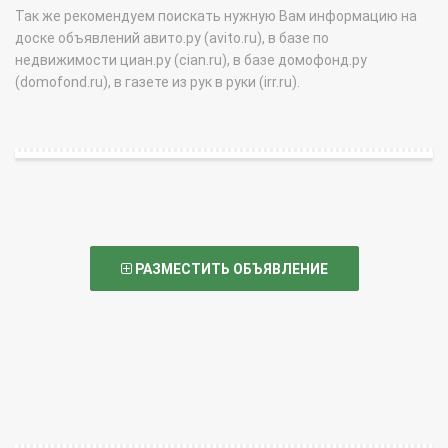
Так же рекомендуем поискать нужную Вам информацию на
доске объявлений авито.ру (avito.ru), в базе по
недвижимости циан.ру (cian.ru), в базе домофонд.ру
(domofond.ru), в газете из рук в руки (irr.ru).
РАЗМЕСТИТЬ ОБЪЯВЛЕНИЕ