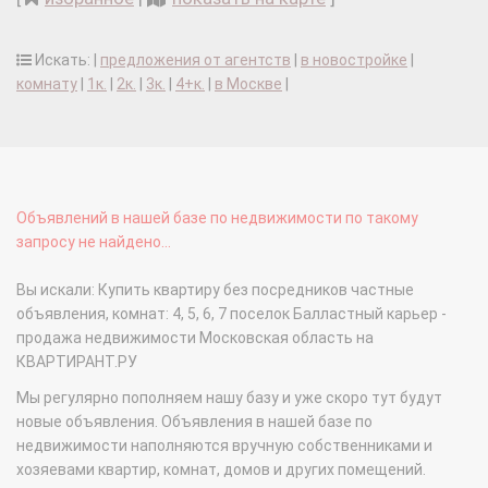
Искать: |
предложения от агентств
|
в новостройке
|
комнату
|
1к.
|
2к.
|
3к.
|
4+к.
|
в Москве
|
Объявлений в нашей базе по недвижимости по такому
запросу не найдено...
Вы искали: Купить квартиру без посредников частные
объявления, комнат: 4, 5, 6, 7 поселок Балластный карьер -
продажа недвижимости Московская область на
КВАРТИРАНТ.РУ
Мы регулярно пополняем нашу базу и уже скоро тут будут
новые объявления. Объявления в нашей базе по
недвижимости наполняются вручную собственниками и
хозяевами квартир, комнат, домов и других помещений.