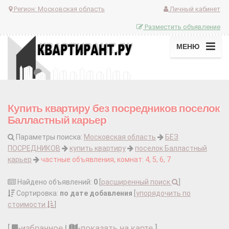
Регион:
Московская область
Личный кабинет
Разместить объявление
МЕНЮ
Купить квартиру без посредников поселок
Балластный карьер
Параметры поиска:
Московская область
БЕЗ
ПОСРЕДНИКОВ
купить квартиру
поселок Балластный
карьер
частные объявления, комнат: 4, 5, 6, 7
Найдено объявлений:
0
[
расширенный поиск
]
Сортировка:
по дате добавления
[
упорядочить по
стоимости
]
[
-
избранное
|
-
показать на карте
]