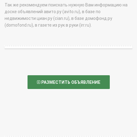
Так же рекомендуем поискать нужную Вам информацию на
доске объявлений авито.ру (avito.ru), в базе по
недвижимости циан.ру (cian.ru), в базе домофонд.ру
(domofond.ru), в газете из рук в руки (irr.ru).
РАЗМЕСТИТЬ ОБЪЯВЛЕНИЕ