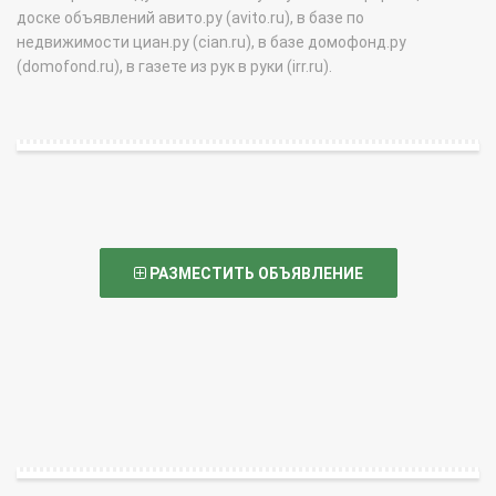
доске объявлений авито.ру (avito.ru), в базе по
недвижимости циан.ру (cian.ru), в базе домофонд.ру
(domofond.ru), в газете из рук в руки (irr.ru).
РАЗМЕСТИТЬ ОБЪЯВЛЕНИЕ