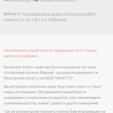
Искать: |
предложения от агентств
|
в новостройке
|
комнату
|
1к.
|
2к.
|
3к.
|
4+к.
|
в Москве
|
Объявлений в нашей базе по недвижимости по такому
запросу не найдено...
Вы искали: Купить квартиру без посредников частные
объявления поселок Мирный - продажа недвижимости
Московская область на КВАРТИРАНТ.РУ
Мы регулярно пополняем нашу базу и уже скоро тут будут
новые объявления. Объявления в нашей базе по
недвижимости наполняются вручную собственниками и
хозяевами квартир, комнат, домов и других помещений.
Так же рекомендуем поискать нужную Вам информацию на