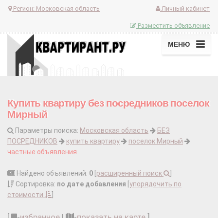
Регион:
Московская область
Личный кабинет
Разместить объявление
МЕНЮ
Купить квартиру без посредников поселок
Мирный
Параметры поиска:
Московская область
БЕЗ
ПОСРЕДНИКОВ
купить квартиру
поселок Мирный
частные объявления
Найдено объявлений:
0
[
расширенный поиск
]
Сортировка:
по дате добавления
[
упорядочить по
стоимости
]
[
-
избранное
|
-
показать на карте
]