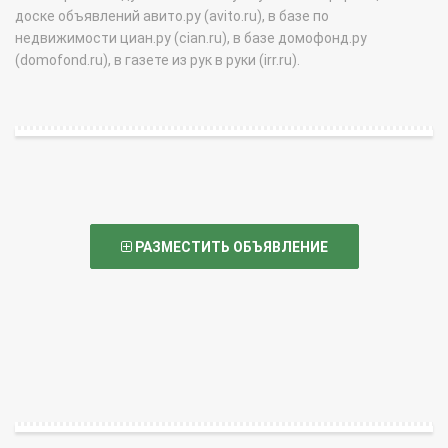
доске объявлений авито.ру (avito.ru), в базе по
недвижимости циан.ру (cian.ru), в базе домофонд.ру
(domofond.ru), в газете из рук в руки (irr.ru).
РАЗМЕСТИТЬ ОБЪЯВЛЕНИЕ