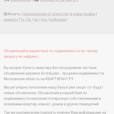
Искать: |
предложения от агентств
|
в новостройке
|
комнату
|
1к.
|
2к.
|
3к.
|
4+к.
|
в Москве
|
Объявлений в нашей базе по недвижимости по такому
запросу не найдено...
Вы искали: Купить квартиру без посредников частные
объявления деревня Хотебцово - продажа недвижимости
Московская область на КВАРТИРАНТ.РУ
Мы регулярно пополняем нашу базу и уже скоро тут будут
новые объявления. Объявления в нашей базе по
недвижимости наполняются вручную собственниками и
хозяевами квартир, комнат, домов и других помещений.
Так же рекомендуем поискать нужную Вам информацию на