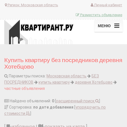
Регион:
Московская область
Личный кабинет
Разместить объявление
МЕНЮ
Купить квартиру без посредников деревня
Хотебцово
Параметры поиска:
Московская область
БЕЗ
ПОСРЕДНИКОВ
купить квартиру
деревня Хотебцово
частные объявления
Найдено объявлений:
0
[
расширенный поиск
]
Сортировка:
по дате добавления
[
упорядочить по
стоимости
]
[
-
избранное
|
-
показать на карте
]