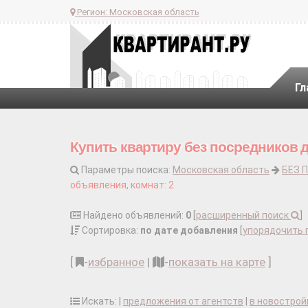
Регион:
Московская область
Гл
Купить квартиру без посредников 
Параметры поиска:
Московская область
БЕЗ 
объявления, комнат: 2
Найдено объявлений:
0
[
расширенный поиск
]
Сортировка:
по дате добавления
[
упорядочить 
[
-
избранное
|
-
показать на карте
]
Искать: |
предложения от агентств
|
в новострой