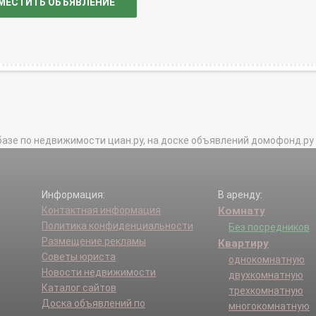
МЕСТИТЬ ОБЪЯВЛЕНИЕ
базе по недвижимости циан.ру, на доске объявлений домофонд.ру и в 
Информация:
В аренду:
Контактная информация
Комнату
Политика конфиденциальности
Без посредников
Размещение рекламы
Квартиру
Советы юриста
однокомнатную
Новости недвижимости
двухкомнатную
Каталог сайтов
трехкомнатную
Доска объявлений по
многокомнатную