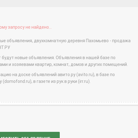
му запросу не найдено...
тные объявления, двухкомнатную деревня Пахомьево - продажа
НТ.РУ
т будут новые объявления. Объявления в нашей базе по
и и хозяевами квартир, комнат, домов и других помещений.
ю на доске объявлений авито.ру (avito.ru), в базе по
domofond.ru), в газете из рук в руки (irr.ru).