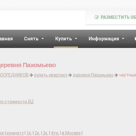
РАЗМЕСТИТЬ О
авная
Снять
Купить
Информация
деревня Пахомьево
ПОСРЕДНИКОВ
купить квартиру
деревня Пахомьево
частны
по стоимости
]
ке
|
комнату
|
1к.
|
2к.
|
3к.
|
4+к.
|
в Москве
|