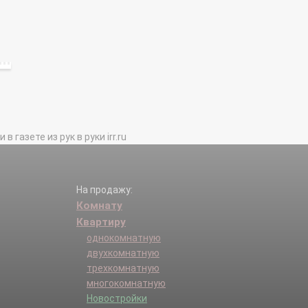
газете из рук в руки irr.ru
На продажу:
Комнату
Квартиру
однокомнатную
двухкомнатную
трехкомнатную
многокомнатную
Новостройки