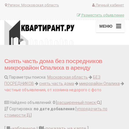
Регион:
Московская область
Личный кабинет
Разместить объявление
МЕНЮ
Снять часть дома без посредников
микрорайон Опалиха в аренду
Параметры поиска:
Московская область
БЕЗ
ПОСРЕДНИКОВ
снять часть дома
микрорайон Опалиха
частные объявления, от хозяина недорого с фото
Найдено объявлений:
0
[
расширенный поиск
]
Сортировка:
по дате добавления
[
упорядочить по
стоимости
]
[
-
избранное
|
-
показать на карте
]