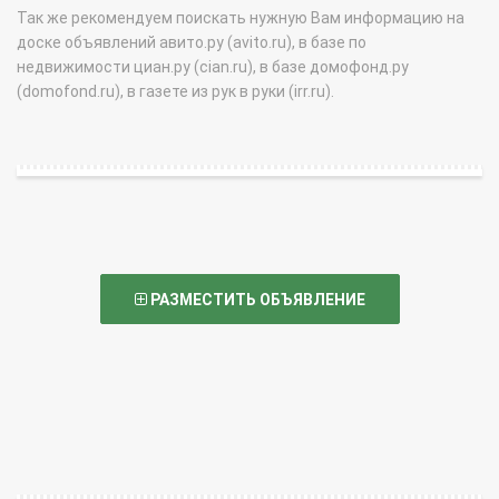
Так же рекомендуем поискать нужную Вам информацию на
доске объявлений авито.ру (avito.ru), в базе по
недвижимости циан.ру (cian.ru), в базе домофонд.ру
(domofond.ru), в газете из рук в руки (irr.ru).
РАЗМЕСТИТЬ ОБЪЯВЛЕНИЕ