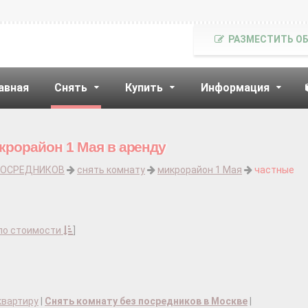
РАЗМЕСТИТЬ О
авная
Снять
Купить
Информация
крорайон 1 Мая в аренду
ПОСРЕДНИКОВ
снять комнату
микрорайон 1 Мая
частные
по стоимости
]
квартиру
|
Снять комнату без посредников в Москве
|