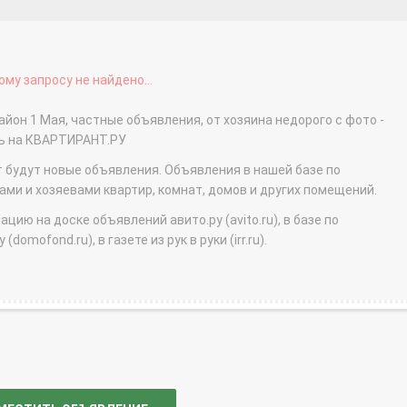
му запросу не найдено...
йон 1 Мая, частные объявления, от хозяина недорого с фото -
ть на КВАРТИРАНТ.РУ
т будут новые объявления. Объявления в нашей базе по
и и хозяевами квартир, комнат, домов и других помещений.
ю на доске объявлений авито.ру (avito.ru), в базе по
domofond.ru), в газете из рук в руки (irr.ru).