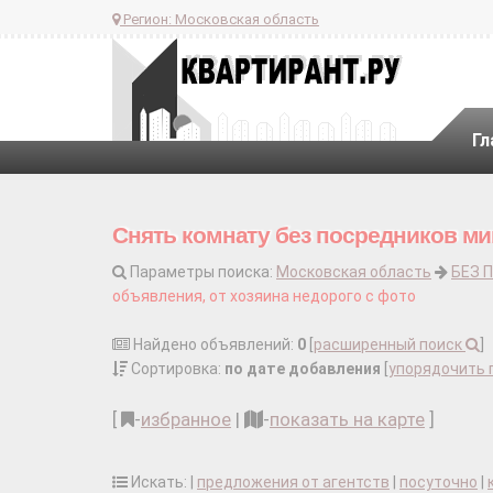
Регион:
Московская область
Гл
Снять комнату без посредников ми
Параметры поиска:
Московская область
БЕЗ 
объявления, от хозяина недорого с фото
Найдено объявлений:
0
[
расширенный поиск
]
Сортировка:
по дате добавления
[
упорядочить 
[
-
избранное
|
-
показать на карте
]
Искать: |
предложения от агентств
|
посуточно
|