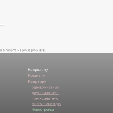
газете из рук в руки irr.ru
На продажу:
Комнату
Квартиру
однокомнатную
двухкомнатную
трехкомнатную
многокомнатную
Новостройки