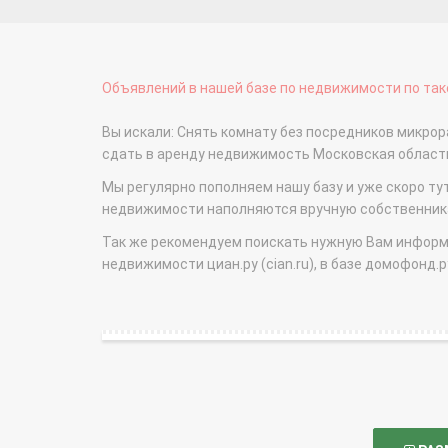
Объявлений в нашей базе по недвижимости по тако
Вы искали: Снять комнату без посредников микрора
сдать в аренду недвижимость Московская облас
Мы регулярно пополняем нашу базу и уже скоро ту
недвижимости наполняются вручную собственникам
Так же рекомендуем поискать нужную Вам информаци
недвижимости циан.ру (cian.ru), в базе домофонд.ру (