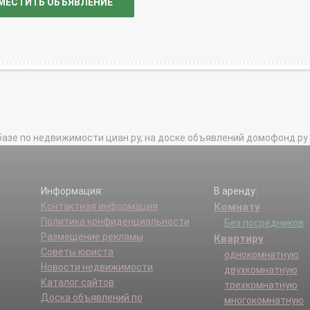
МЕСТИТЬ ОБЪЯВЛЕНИЕ
базе по недвижимости циан.ру, на доске объявлений домофонд.ру и в 
Информация:
В аренду:
Контактная информация
Комнату
Политика конфиденциальности
Без посредников
Размещение рекламы
Квартиру
Советы юриста
однокомнатную
Новости недвижимости
двухкомнатную
Каталог сайтов
трехкомнатную
Доска объявлений по
многокомнатную