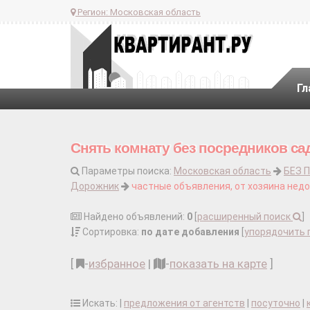
Регион:
Московская область
Гл
Снять комнату без посредников са
Параметры поиска:
Московская область
БЕЗ 
Дорожник
частные объявления, от хозяина недо
Найдено объявлений:
0
[
расширенный поиск
]
Сортировка:
по дате добавления
[
упорядочить 
[
-
избранное
|
-
показать на карте
]
Искать: |
предложения от агентств
|
посуточно
|