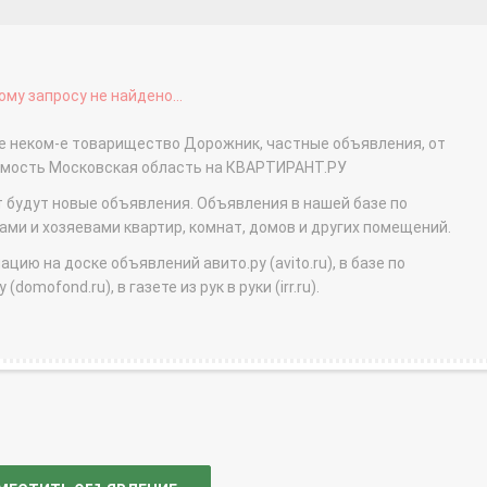
му запросу не найдено...
ое неком-е товарищество Дорожник, частные объявления, от
жимость Московская область на КВАРТИРАНТ.РУ
т будут новые объявления. Объявления в нашей базе по
и и хозяевами квартир, комнат, домов и других помещений.
ю на доске объявлений авито.ру (avito.ru), в базе по
domofond.ru), в газете из рук в руки (irr.ru).