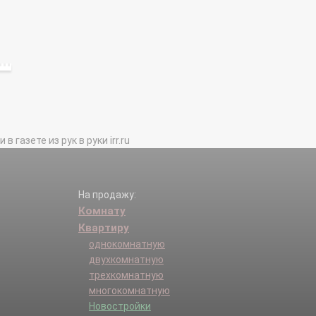
газете из рук в руки irr.ru
На продажу:
Комнату
Квартиру
однокомнатную
двухкомнатную
трехкомнатную
многокомнатную
Новостройки