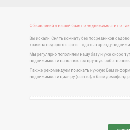
Объявлений в нашей базе по недвижимости по тако
Вы искали: Снять комнату без посредников садов
хозяина недорого с фото - сдать в аренду недви
Мы регулярно пополняем нашу базу и уже скоро ту
недвижимости наполняются вручную собственникам
Так же рекомендуем поискать нужную Вам информаци
недвижимости циан.ру (cian.ru), в базе домофонд.ру (