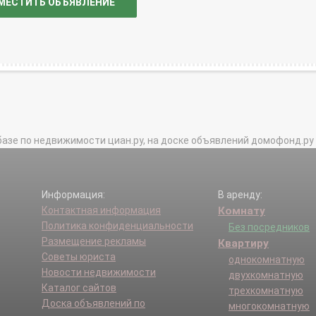
МЕСТИТЬ ОБЪЯВЛЕНИЕ
базе по недвижимости циан.ру, на доске объявлений домофонд.ру и в 
Информация:
В аренду:
Контактная информация
Комнату
Политика конфиденциальности
Без посредников
Размещение рекламы
Квартиру
Советы юриста
однокомнатную
Новости недвижимости
двухкомнатную
Каталог сайтов
трехкомнатную
Доска объявлений по
многокомнатную