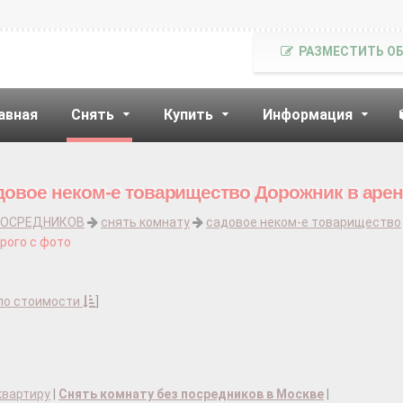
РАЗМЕСТИТЬ О
авная
Снять
Купить
Информация
довое неком-е товарищество Дорожник в аре
ПОСРЕДНИКОВ
снять комнату
садовое неком-е товарищество
рого с фото
по стоимости
]
квартиру
|
Снять комнату без посредников в Москве
|