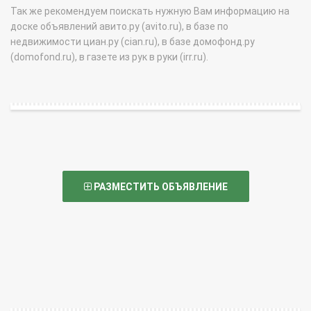
Так же рекомендуем поискать нужную Вам информацию на
доске объявлений авито.ру (avito.ru), в базе по
недвижимости циан.ру (cian.ru), в базе домофонд.ру
(domofond.ru), в газете из рук в руки (irr.ru).
РАЗМЕСТИТЬ ОБЪЯВЛЕНИЕ