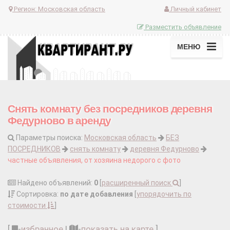
Регион:
Московская область
Личный кабинет
Разместить объявление
МЕНЮ
Снять комнату без посредников деревня
Федурново в аренду
Параметры поиска:
Московская область
БЕЗ
ПОСРЕДНИКОВ
снять комнату
деревня Федурново
частные объявления, от хозяина недорого с фото
Найдено объявлений:
0
[
расширенный поиск
]
Сортировка:
по дате добавления
[
упорядочить по
стоимости
]
[
-
избранное
|
-
показать на карте
]