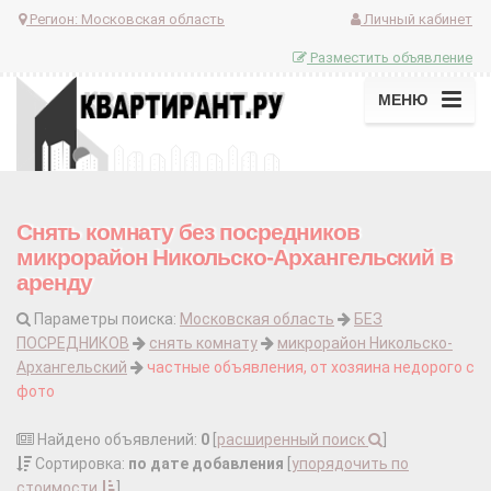
Регион:
Московская область
Личный кабинет
Разместить объявление
МЕНЮ
Снять комнату без посредников
микрорайон Никольско-Архангельский в
аренду
Параметры поиска:
Московская область
БЕЗ
ПОСРЕДНИКОВ
снять комнату
микрорайон Никольско-
Архангельский
частные объявления, от хозяина недорого с
фото
Найдено объявлений:
0
[
расширенный поиск
]
Сортировка:
по дате добавления
[
упорядочить по
стоимости
]