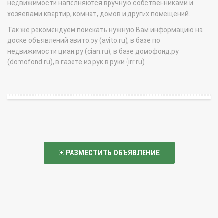
недвижимости наполняются вручную собственниками и
хозяевами квартир, комнат, домов и других помещений.
Так же рекомендуем поискать нужную Вам информацию на
доске объявлений авито.ру (avito.ru), в базе по
недвижимости циан.ру (cian.ru), в базе домофонд.ру
(domofond.ru), в газете из рук в руки (irr.ru).
РАЗМЕСТИТЬ ОБЪЯВЛЕНИЕ