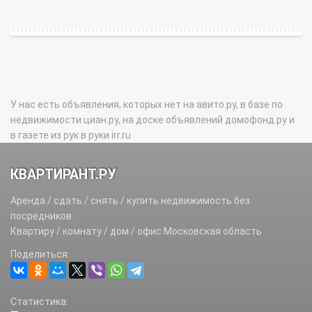
У нас есть объявления, которых нет на авито.ру, в базе по
недвижимости циан.ру, на доске объявлений домофонд.ру и
в газете из рук в руки irr.ru
КВАРТИРАНТ.РУ
Аренда / сдать / снять / купить недвижимость без
посредников.
Квартиру / комнату / дом / офис Московская область
Поделиться:
Статистика: