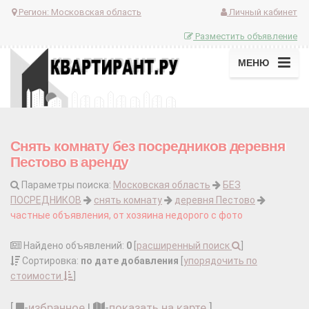
Регион:
Московская область
Личный кабинет
Разместить объявление
МЕНЮ
Снять комнату без посредников деревня
Пестово в аренду
Параметры поиска:
Московская область
БЕЗ
ПОСРЕДНИКОВ
снять комнату
деревня Пестово
частные объявления, от хозяина недорого с фото
Найдено объявлений:
0
[
расширенный поиск
]
Сортировка:
по дате добавления
[
упорядочить по
стоимости
]
[
-
избранное
|
-
показать на карте
]