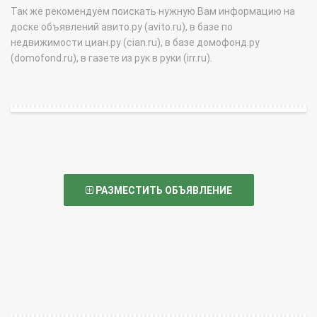
Так же рекомендуем поискать нужную Вам информацию на
доске объявлений авито.ру (avito.ru), в базе по
недвижимости циан.ру (cian.ru), в базе домофонд.ру
(domofond.ru), в газете из рук в руки (irr.ru).
РАЗМЕСТИТЬ ОБЪЯВЛЕНИЕ