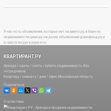
У нас есть объявления, которых нет на авито.ру, в базе по
недвижимости циан.ру, на доске объявлений домофонд.ру и
в газете из рук в руки irr.ru
КВАРТИРАНТ.РУ
Аренда / сдать / снять / купить недвижимость без
посредников.
Квартиру / комнату / дом / офис Московская область
Поделиться:
Статистика: