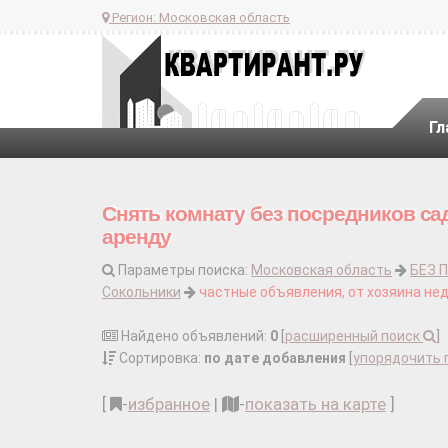
Регион:
Московская область
Гл
Снять комнату без посредников са
аренду
Параметры поиска:
Московская область
БЕЗ 
Сокольники
частные объявления, от хозяина не
Найдено объявлений:
0
[
расширенный поиск
]
Сортировка:
по дате добавления
[
упорядочить 
[
-
избранное
|
-
показать на карте
]