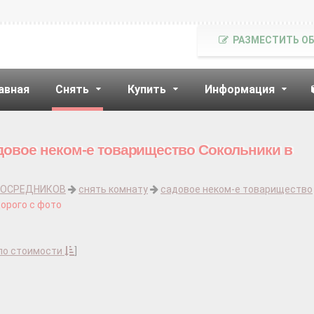
РАЗМЕСТИТЬ О
авная
Снять
Купить
Информация
довое неком-е товарищество Сокольники в
ПОСРЕДНИКОВ
снять комнату
садовое неком-е товарищество
дорого с фото
по стоимости
]