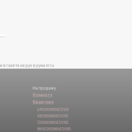
газете из рук в руки irr.ru
На продажу:
Комнату
Квартиру
однокомнатную
двухкомнатную
трехкомнатную
многокомнатную