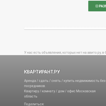
РАЗ
У нас есть объявления, которых нет на авито.ру, в 
КВАРТИРАНТ.РУ
Аренда / сдать / снять / купить недвижимость без
посредников.
Квартиру / комнату / дом / офис Московская
область
Поделиться: