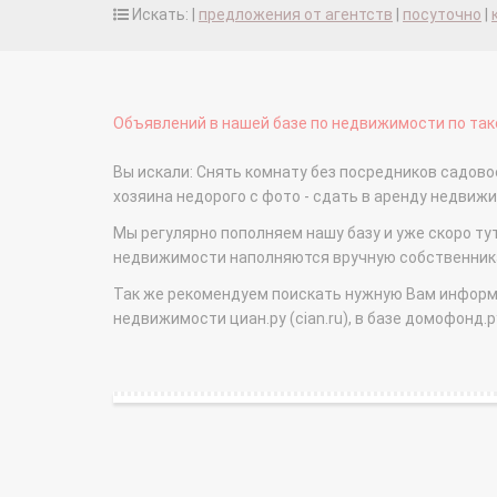
Искать: |
предложения от агентств
|
посуточно
|
Объявлений в нашей базе по недвижимости по тако
Вы искали: Снять комнату без посредников садово
хозяина недорого с фото - сдать в аренду недви
Мы регулярно пополняем нашу базу и уже скоро ту
недвижимости наполняются вручную собственникам
Так же рекомендуем поискать нужную Вам информаци
недвижимости циан.ру (cian.ru), в базе домофонд.ру (