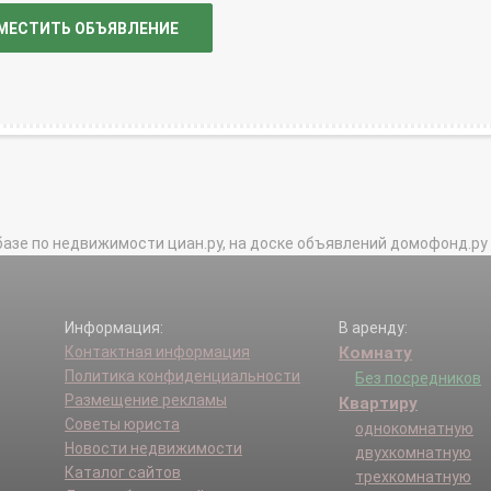
МЕСТИТЬ ОБЪЯВЛЕНИЕ
базе по недвижимости циан.ру, на доске объявлений домофонд.ру и в 
Информация:
В аренду:
Контактная информация
Комнату
Политика конфиденциальности
Без посредников
Размещение рекламы
Квартиру
Советы юриста
однокомнатную
Новости недвижимости
двухкомнатную
Каталог сайтов
трехкомнатную