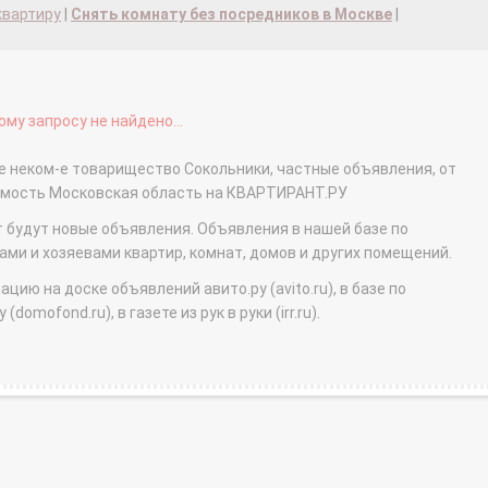
квартиру
|
Снять комнату без посредников в Москве
|
му запросу не найдено...
е неком-е товарищество Сокольники, частные объявления, от
жимость Московская область на КВАРТИРАНТ.РУ
т будут новые объявления. Объявления в нашей базе по
и и хозяевами квартир, комнат, домов и других помещений.
ю на доске объявлений авито.ру (avito.ru), в базе по
domofond.ru), в газете из рук в руки (irr.ru).