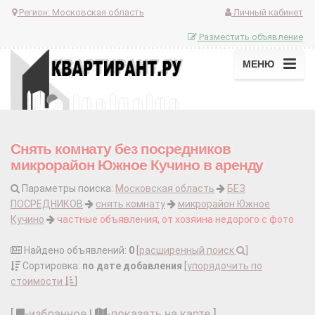
Регион:
Московская область
Личный кабинет
Разместить объявление
МЕНЮ
Снять комнату без посредников
микрорайон Южное Кучино в аренду
Параметры поиска:
Московская область
БЕЗ
ПОСРЕДНИКОВ
снять комнату
микрорайон Южное
Кучино
частные объявления, от хозяина недорого с фото
Найдено объявлений:
0
[
расширенный поиск
]
Сортировка:
по дате добавления
[
упорядочить по
стоимости
]
[
-
избранное
|
-
показать на карте
]