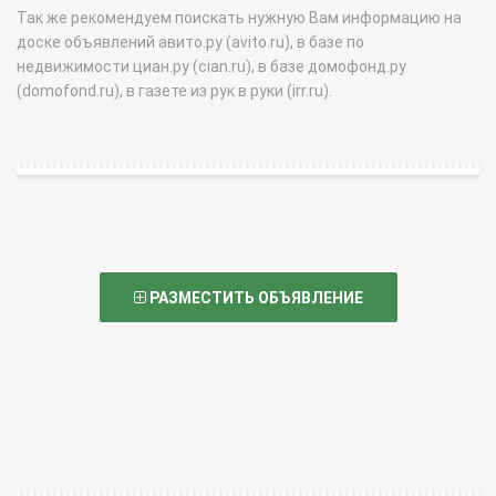
Так же рекомендуем поискать нужную Вам информацию на
доске объявлений авито.ру (avito.ru), в базе по
недвижимости циан.ру (cian.ru), в базе домофонд.ру
(domofond.ru), в газете из рук в руки (irr.ru).
РАЗМЕСТИТЬ ОБЪЯВЛЕНИЕ