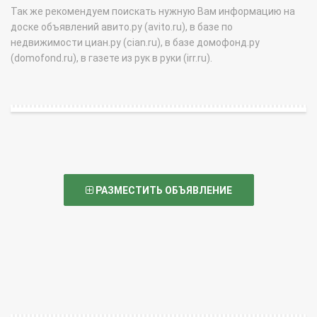
Так же рекомендуем поискать нужную Вам информацию на
доске объявлений авито.ру (avito.ru), в базе по
недвижимости циан.ру (cian.ru), в базе домофонд.ру
(domofond.ru), в газете из рук в руки (irr.ru).
РАЗМЕСТИТЬ ОБЪЯВЛЕНИЕ