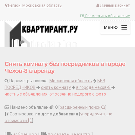
Регион:
Московская область
Личный кабинет
Разместить объявление
МЕНЮ
Снять комнату без посредников в городе
Чехов-8 в аренду
Параметры поиска:
Московская область
БЕЗ
ПОСРЕДНИКОВ
снять комнату
в городе Чехов-8
частные объявления, от хозяина недорого с фото
Найдено объявлений:
0
[
расширенный поиск
]
Сортировка:
по дате добавления
[
упорядочить по
стоимости
]
[
-
избранное
|
-
показать на карте
]