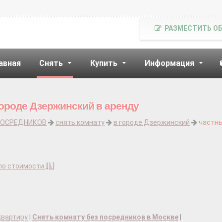
РАЗМЕСТИТЬ О
авная
Снять
Купить
Информация
городе Дзержинский в аренду
ПОСРЕДНИКОВ
снять комнату
в городе Дзержинский
частн
по стоимости
]
квартиру
|
Снять комнату без посредников в Москве
|