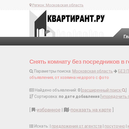
Регион:
Московская область
Гл
Снять комнату без посредников в 
Параметры поиска:
Московская область
БЕЗ 
объявления, от хозяина недорого с фото
Найдено объявлений:
0
[
расширенный поиск
]
Сортировка:
по дате добавления
[
упорядочить 
[
-
избранное
|
-
показать на карте
]
Искать: |
предложения от агентств
|
посуточно
|