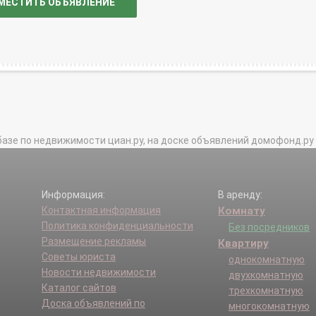
МЕСТИТЬ ОБЪЯВЛЕНИЕ
базе по недвижимости циан.ру, на доске объявлений домофонд.ру и в 
Информация:
В аренду:
Контактная информация
Комнату
Политика конфиденциальности
Без посредников
Размещение рекламы
Квартиру
Советы юриста
однокомнатную
Новости недвижимости
двухкомнатную
Каталог сайтов
трехкомнатную
Доска объявлений по
многокомнатную