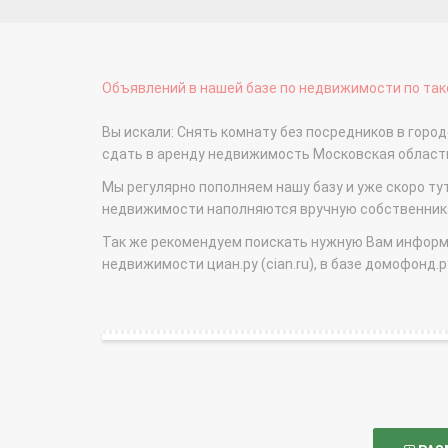
Объявлений в нашей базе по недвижимости по тако
Вы искали: Снять комнату без посредников в город
сдать в аренду недвижимость Московская облас
Мы регулярно пополняем нашу базу и уже скоро ту
недвижимости наполняются вручную собственникам
Так же рекомендуем поискать нужную Вам информаци
недвижимости циан.ру (cian.ru), в базе домофонд.ру (