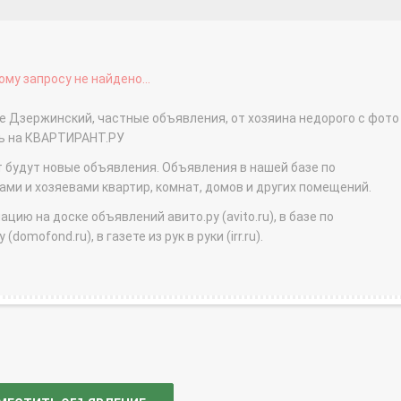
му запросу не найдено...
е Дзержинский, частные объявления, от хозяина недорого с фото 
ть на КВАРТИРАНТ.РУ
т будут новые объявления. Объявления в нашей базе по
и и хозяевами квартир, комнат, домов и других помещений.
ю на доске объявлений авито.ру (avito.ru), в базе по
domofond.ru), в газете из рук в руки (irr.ru).