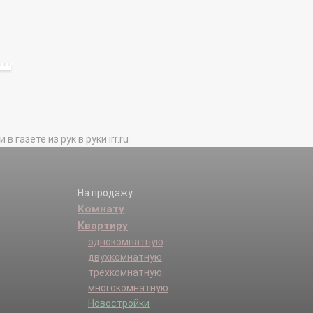
газете из рук в руки irr.ru
На продажу:
Комнату
Квартиру
однокомнатную
двухкомнатную
трехкомнатную
многокомнатную
Новостройки