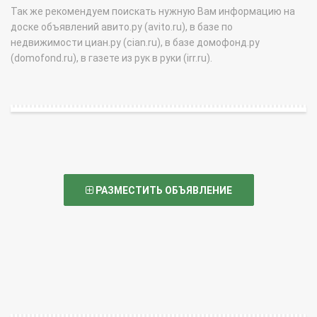
Так же рекомендуем поискать нужную Вам информацию на
доске объявлений авито.ру (avito.ru), в базе по
недвижимости циан.ру (cian.ru), в базе домофонд.ру
(domofond.ru), в газете из рук в руки (irr.ru).
РАЗМЕСТИТЬ ОБЪЯВЛЕНИЕ