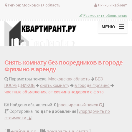
Регион:
Московская область
Личный кабинет
Разместить объявление
МЕНЮ
Снять комнату без посредников в городе
Фрязино в аренду
Параметры поиска:
Московская область
БЕЗ
ПОСРЕДНИКОВ
снять комнату
в городе Фрязино
частные объявления, от хозяина недорого с фото
Найдено объявлений:
0
[
расширенный поиск
]
Сортировка:
по дате добавления
[
упорядочить по
стоимости
]
[
-
избранное
|
-
показать на карте
]