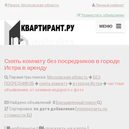
Регион:
Московская область
Личный кабинет
Разместить объявление
МЕНЮ
Снять комнату без посредников в городе
Истра в аренду
Параметры поиска:
Московская область
БЕЗ
ПОСРЕДНИКОВ
снять комнату
в городе Истра
частные
объявления, от хозяина недорого с фото
Найдено объявлений:
0
[
расширенный поиск
]
Сортировка:
по дате добавления
[
упорядочить по
стоимости
]
[
-
избранное
|
-
показать на карте
]