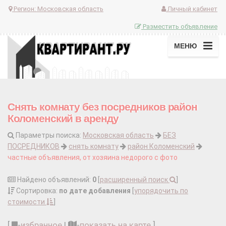
Регион:
Московская область
Личный кабинет
Разместить объявление
МЕНЮ
Снять комнату без посредников район
Коломенский в аренду
Параметры поиска:
Московская область
БЕЗ
ПОСРЕДНИКОВ
снять комнату
район Коломенский
частные объявления, от хозяина недорого с фото
Найдено объявлений:
0
[
расширенный поиск
]
Сортировка:
по дате добавления
[
упорядочить по
стоимости
]
[
-
избранное
|
-
показать на карте
]