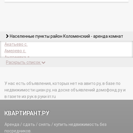
Населенные пункты район Коломенский - аренда комнат
Акатьево с.
Амерево с.
Андреевка д.
Раскрыть список
Андреевское с.
Апраксино д.
Афанасьево д.
Бакунино д.
У нас есть объявления, которых нет на авито.ру, в базе по
Барановка д.
недвижимости циан.ру, на доске объявлений домофонд.ру и
Берняково д.
в газете из рук в руки irr.ru
Биорки п.
Богдановка д.
КВАРТИРАНТ.РУ
Богородское д.
Большое Карасево д.
Аренда / сдать / снять / купить недвижимость без
Большое Колычево с.
посредников.