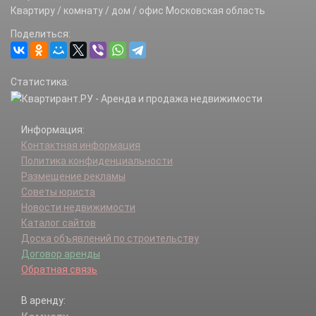
Борисово д.
Квартиру / комнату / дом / офис Московская область
Борисовское д.
Поделиться:
Бортниково д.
Бузуково д.
Васильево с.
Статистика:
Верхнее Хорошово д.
Возрождение п.
Воловичи д.
Информация:
Ворыпаевка д.
Контактная информация
Гололобово с.
Политика конфиденциальности
Горки с.
Размещение рекламы
Горностаево д.
Советы юриста
Городец с.
Новости недвижимости
Городище-Юшково д.
Каталог сайтов
Городки д.
Доска объявлений по строительству
Грайвороны д.
Договор аренды
Гришино д.
Обратная связь
Губастово д.
Дарищи с.
В аренду:
Дворики д.