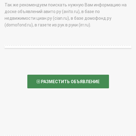
Так же рекомендуем поискать нужную Вам информацию на
доске объявлений авито.ру (avito.ru), в базе по
недвижимости циан.ру (cian.ru), в базе домофонд.ру
(domofond.ru), в газете из рук в руки (irr.ru).
РАЗМЕСТИТЬ ОБЪЯВЛЕНИЕ