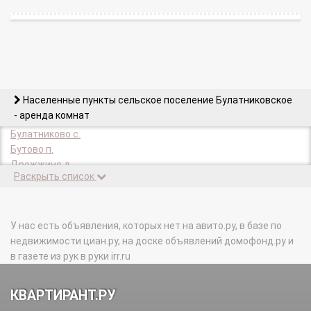
Населенные пункты сельское поселение Булатниковское
- аренда комнат
Булатниково с.
Бутово п.
Дрожжино д.
Раскрыть список
Жабкино д.
Измайлово п.
Суханово д.
У нас есть объявления, которых нет на авито.ру, в базе по
недвижимости циан.ру, на доске объявлений домофонд.ру и
в газете из рук в руки irr.ru
КВАРТИРАНТ.РУ