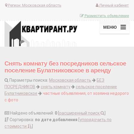
Регион:
Московская область
Личный кабинет
Разместить объявление
МЕНЮ
Снять комнату без посредников сельское
поселение Булатниковское в аренду
Параметры поиска:
Московская область
БЕЗ
ПОСРЕДНИКОВ
снять комнату
сельское поселение
Булатниковское
частные объявления, от хозяина недорого
с фото
Найдено объявлений:
0
[
расширенный поиск
]
Сортировка:
по дате добавления
[
упорядочить по
стоимости
]