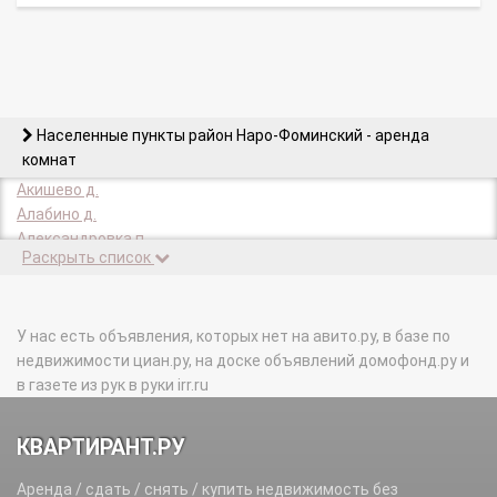
Населенные пункты район Наро-Фоминский - аренда
комнат
Акишево д.
Алабино д.
Александровка п.
Раскрыть список
Алексеевка д.
Алексино д.
Алферьево д.
Апрелевка г.
У нас есть объявления, которых нет на авито.ру, в базе по
Архангельское д.
недвижимости циан.ру, на доске объявлений домофонд.ру и
Атепцево с.
в газете из рук в руки irr.ru
Афанасовка д.
Афанасьево д.
КВАРТИРАНТ.РУ
Афинеево д.
Ахматово д.
Аренда / сдать / снять / купить недвижимость без