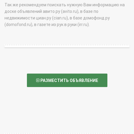
Так же рекомендуем поискать нужную Вам информацию на
доске объявлений авито.ру (avito.ru), в базе по
недвижимости циан.ру (cian.ru), в базе домофонд.ру
(domofond.ru), в газете из рук в руки (irr.ru).
РАЗМЕСТИТЬ ОБЪЯВЛЕНИЕ