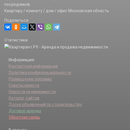
Бавыкино д.
посредников.
Базисный Питомник п.
Квартиру / комнату / дом / офис Московская область
Башкино д.
Поделиться:
Бекасово д.
Бельково д.
Берюлево д.
Статистика:
Благовещенье д.
Блознево д.
Большие Горки д.
Информация:
Большие Семенычи д.
Контактная информация
Бурцево д.
Политика конфиденциальности
Варварино д.
Размещение рекламы
Василисино д.
Советы юриста
Васильево д.
Новости недвижимости
Васильчиново д.
Каталог сайтов
Васькино д.
Доска объявлений по строительству
Верея г.
Договор аренды
Верховье д.
Обратная связь
Веселево д.
Волково д.
В аренду: