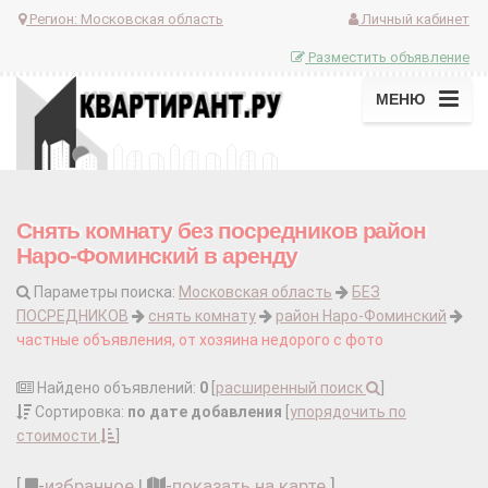
Регион:
Московская область
Личный кабинет
Разместить объявление
МЕНЮ
Снять комнату без посредников район
Наро-Фоминский в аренду
Параметры поиска:
Московская область
БЕЗ
ПОСРЕДНИКОВ
снять комнату
район Наро-Фоминский
частные объявления, от хозяина недорого с фото
Найдено объявлений:
0
[
расширенный поиск
]
Сортировка:
по дате добавления
[
упорядочить по
стоимости
]
[
-
избранное
|
-
показать на карте
]