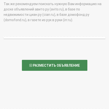
Так же рекомендуем поискать нужную Вам информацию на
доске объявлений авито.ру (avito.ru), в базе по
недвижимости циан.ру (cian.ru), в базе домофонд.ру
(domofond.ru), в газете из рук в руки (irr.ru).
РАЗМЕСТИТЬ ОБЪЯВЛЕНИЕ