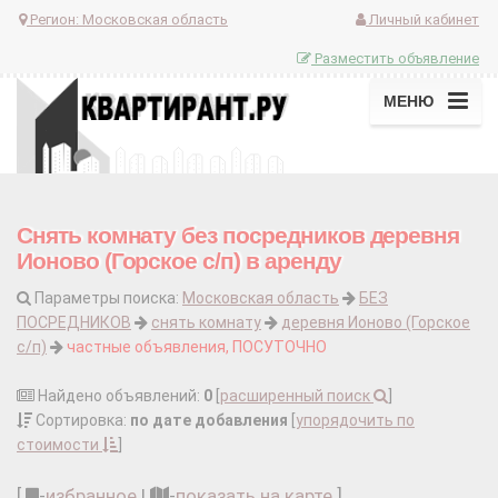
Регион:
Московская область
Личный кабинет
Разместить объявление
МЕНЮ
Снять комнату без посредников деревня
Ионово (Горское с/п) в аренду
Параметры поиска:
Московская область
БЕЗ
ПОСРЕДНИКОВ
снять комнату
деревня Ионово (Горское
с/п)
частные объявления, ПОСУТОЧНО
Найдено объявлений:
0
[
расширенный поиск
]
Сортировка:
по дате добавления
[
упорядочить по
стоимости
]
[
-
избранное
|
-
показать на карте
]