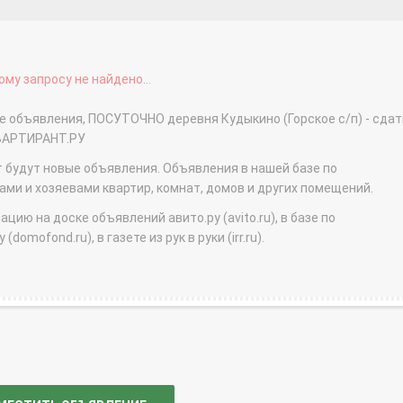
му запросу не найдено...
е объявления, ПОСУТОЧНО деревня Кудыкино (Горское с/п) - сдат
КВАРТИРАНТ.РУ
т будут новые объявления. Объявления в нашей базе по
и и хозяевами квартир, комнат, домов и других помещений.
ю на доске объявлений авито.ру (avito.ru), в базе по
domofond.ru), в газете из рук в руки (irr.ru).