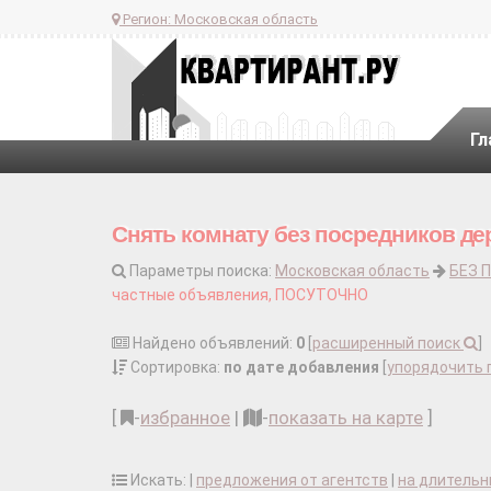
Регион:
Московская область
Гл
Снять комнату без посредников дер
Параметры поиска:
Московская область
БЕЗ 
частные объявления, ПОСУТОЧНО
Найдено объявлений:
0
[
расширенный поиск
]
Сортировка:
по дате добавления
[
упорядочить 
[
-
избранное
|
-
показать на карте
]
Искать: |
предложения от агентств
|
на длительн