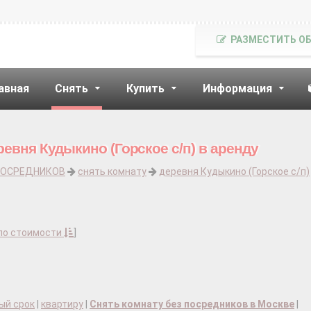
РАЗМЕСТИТЬ О
авная
Снять
Купить
Информация
евня Кудыкино (Горское с/п) в аренду
ПОСРЕДНИКОВ
снять комнату
деревня Кудыкино (Горское с/п)
по стоимости
]
ый срок
|
квартиру
|
Снять комнату без посредников в Москве
|