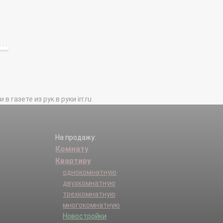
газете из рук в руки irr.ru
На продажу:
Комнату
Квартиру
однокомнатную
двухкомнатную
трехкомнатную
многокомнатную
Новостройки