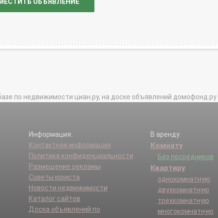
МЕСТИТЬ ОБЪЯВЛЕНИЕ
базе по недвижимости циан.ру, на доске объявлений домофонд.ру и в 
Информация:
В аренду:
Контактная информация
Комнату
Политика конфиденциальности
Без посредников
Размещение рекламы
Квартиру
Советы юриста
однокомнатную
Новости недвижимости
двухкомнатную
Каталог сайтов
трехкомнатную
Доска объявлений по
многокомнатную