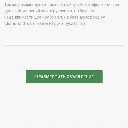
Так же рекомендуем поискать нужную Вам информацию на
доске объявлений авито.ру (avito.ru), в базе по
недвижимости циан.ру (cian.ru), в базе домофонд.ру
(domofond.ru), в газете из рук в руки (irr.ru).
РАЗМЕСТИТЬ ОБЪЯВЛЕНИЕ