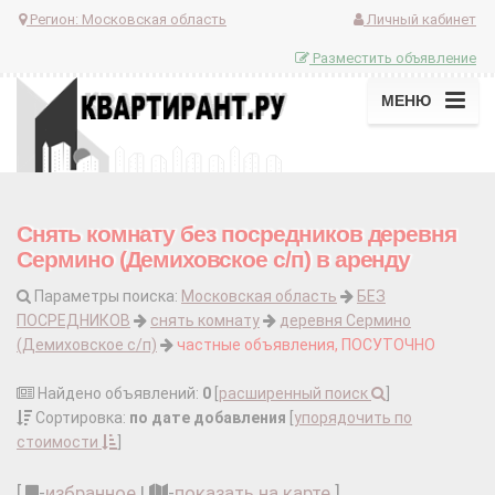
Регион:
Московская область
Личный кабинет
Разместить объявление
МЕНЮ
Снять комнату без посредников деревня
Сермино (Демиховское с/п) в аренду
Параметры поиска:
Московская область
БЕЗ
ПОСРЕДНИКОВ
снять комнату
деревня Сермино
(Демиховское с/п)
частные объявления, ПОСУТОЧНО
Найдено объявлений:
0
[
расширенный поиск
]
Сортировка:
по дате добавления
[
упорядочить по
стоимости
]
[
-
избранное
|
-
показать на карте
]