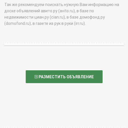
Так же рекомендуем поискать нужную Вам информацию на
доске объявлений авито.ру (avito.ru), в базе по
недвижимости циан.ру (cian.ru), в базе домофонд.ру
(domofond.ru), в газете из рук в руки (irr.ru).
РАЗМЕСТИТЬ ОБЪЯВЛЕНИЕ