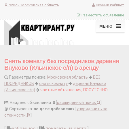
Регион:
Московская область
Личный кабинет
Разместить объявление
МЕНЮ
Снять комнату без посредников деревня
Внуково (Ильинское с/п) в аренду
Параметры поиска:
Московская область
БЕЗ
ПОСРЕДНИКОВ
снять комнату
деревня Внуково
(Ильинское с/п)
частные объявления, ПОСУТОЧНО
Найдено объявлений:
0
[
расширенный поиск
]
Сортировка:
по дате добавления
[
упорядочить по
стоимости
]
[
-
избранное
|
-
показать на карте
]