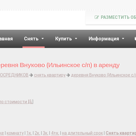
РАЗМЕСТИТЬ О
авная
Снять
Купить
Информация
ревня Внуково (Ильинское с/п) в аренду
ПОСРЕДНИКОВ
снять квартиру
деревня Внуково (Ильинское с/
по стоимости
]
ке
|
комнату
|
1к.
|
2к.
|
3к.
|
4+к.
|
на длительный срок
|
Снять кварти