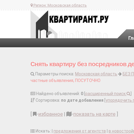
Регион:
Московская область
Гл
Снять квартиру без посредников де
Параметры поиска:
Московская область
БЕЗ 
частные объявления, ПОСУТОЧНО
Найдено объявлений:
0
[
расширенный поиск
]
Сортировка:
по дате добавления
[
упорядочить 
[
-
избранное
|
-
показать на карте
]
Искать: |
предложения от агентств
|
в новострой