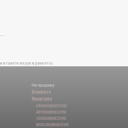
газете из рук в руки irr.ru
На продажу:
Комнату
Квартиру
однокомнатную
двухкомнатную
трехкомнатную
многокомнатную