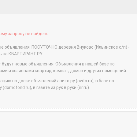
му запросу не найдено...
ые объявления, ПОСУТОЧНО деревня Внуково (Ильинское с/п) -
ть на КВАРТИРАНТ.РУ
т будут новые объявления. Объявления в нашей базе по
и и хозяевами квартир, комнат, домов и других помещений.
ю на доске объявлений авито.ру (avito.ru), в базе по
domofond.ru), в газете из рук в руки (irr.ru).