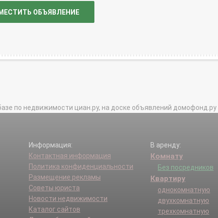
МЕСТИТЬ ОБЪЯВЛЕНИЕ
базе по недвижимости циан.ру, на доске объявлений домофонд.ру и в 
Информация:
В аренду:
Контактная информация
Комнату
Политика конфиденциальности
Без посредников
Размещение рекламы
Квартиру
Советы юриста
однокомнатную
Новости недвижимости
двухкомнатную
Каталог сайтов
трехкомнатную