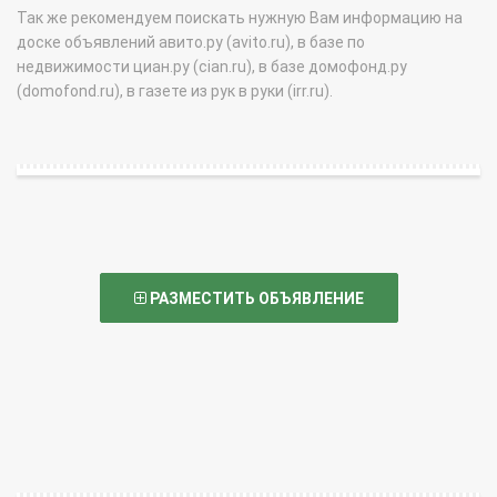
Так же рекомендуем поискать нужную Вам информацию на
доске объявлений авито.ру (avito.ru), в базе по
недвижимости циан.ру (cian.ru), в базе домофонд.ру
(domofond.ru), в газете из рук в руки (irr.ru).
РАЗМЕСТИТЬ ОБЪЯВЛЕНИЕ