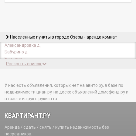
Населенные пункты в городе Озеры - аренда комнат
Александровка д.
Бабурино д.
Бардино д.
Раскрыть список
Бебехово д.
Бело-Колодезский Участок п.
Белые Колодези с.
Боково-Акулово д.
У нас есть объявления, которых нет на авито.ру, в базе по
Болдаевка д.
недвижимости циан.ру, на доске объявлений домофонд.ру и
Болобново д.
в газете из рук в руки irr.ru
Большое Уварово д.
Бояркино с.
КВАРТИРАНТ.РУ
Бутьково д.
Варищи д.
Аренда / сдать / снять / купить недвижимость без
Горы с.
посредников.