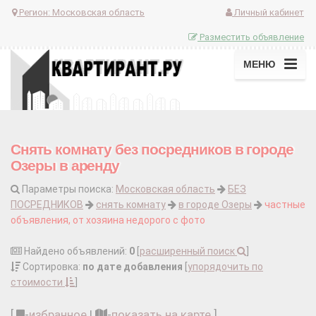
Регион:
Московская область
Личный кабинет
Разместить объявление
МЕНЮ
Снять комнату без посредников в городе
Озеры в аренду
Параметры поиска:
Московская область
БЕЗ
ПОСРЕДНИКОВ
снять комнату
в городе Озеры
частные
объявления, от хозяина недорого с фото
Найдено объявлений:
0
[
расширенный поиск
]
Сортировка:
по дате добавления
[
упорядочить по
стоимости
]
[
-
избранное
|
-
показать на карте
]