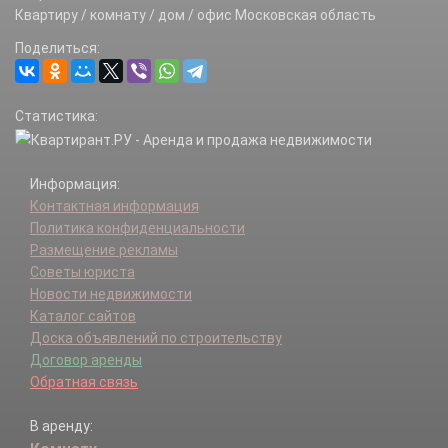
Доношово д.
Квартиру / комнату / дом / офис Московская область
Дулебино д.
Поделиться:
Емельяновка д.
Жиливо д.
Каблучки д.
Статистика:
Каменка д.
Климово д.
Клинское д.
Информация:
Клишино с.
Контактная информация
Кобяково д.
Политика конфиденциальности
Комарево с.
Размещение рекламы
Кудрино д.
Советы юриста
Ледово д.
Новости недвижимости
Липитино д.
Каталог сайтов
Люблино д.
Доска объявлений по строительству
Марково д.
Договор аренды
Мощаницы д.
Обратная связь
Найдено д.
Облезьево д.
В аренду:
Паткино д.