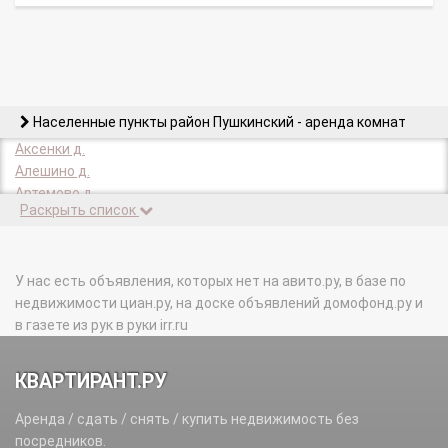
Населенные пункты район Пушкинский - аренда комнат
Аксенки д.
Алешино д.
Артемово д.
Раскрыть список
Ашукино дп.
Балабаново д.
Барково с.
Березняки д.
У нас есть объявления, которых нет на авито.ру, в базе по
Бортнево д.
недвижимости циан.ру, на доске объявлений домофонд.ру и
Братовщина с.
в газете из рук в руки irr.ru
Василево д.
Васюково д.
КВАРТИРАНТ.РУ
Введенское д.
Володкино д.
Аренда / сдать / снять / купить недвижимость без
Герасимиха д.
посредников.