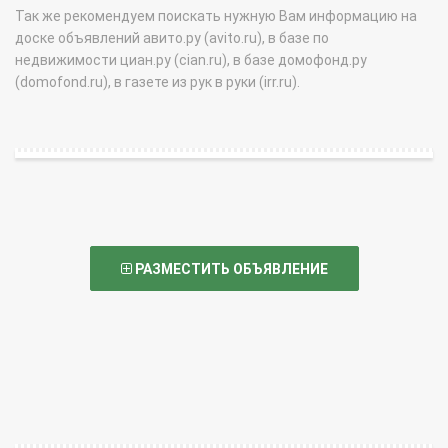
Так же рекомендуем поискать нужную Вам информацию на
доске объявлений авито.ру (avito.ru), в базе по
недвижимости циан.ру (cian.ru), в базе домофонд.ру
(domofond.ru), в газете из рук в руки (irr.ru).
РАЗМЕСТИТЬ ОБЪЯВЛЕНИЕ