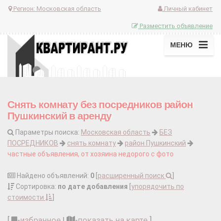
Регион:
Московская область
Личный кабинет
Разместить объявление
МЕНЮ
Снять комнату без посредников район
Пушкинский в аренду
Параметры поиска:
Московская область
БЕЗ
ПОСРЕДНИКОВ
снять комнату
район Пушкинский
частные объявления, от хозяина недорого с фото
Найдено объявлений:
0
[
расширенный поиск
]
Сортировка:
по дате добавления
[
упорядочить по
стоимости
]
[
-
избранное
|
-
показать на карте
]