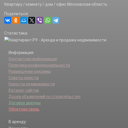
Горенки д.
Квартиру / комнату / дом / офис Московская область
Грибаново д.
Поделиться:
Грибово д.
Григорково д.
Данилово д.
Статистика:
Дарьино д.
Дзержинец мкр.
Доброе п.
Информация:
Доровское п.
Контактная информация
Ельдигино с.
Политика конфиденциальности
Жилкино д.
Размещение рекламы
Жуковка д.
Советы юриста
Заветы Ильича мкр.
Новости недвижимости
Зверосовхоза п.
Каталог сайтов
Звягино мкр.
Доска объявлений по строительству
Зеленоградский дп.
Договор аренды
Зеленый п.
Обратная связь
Зеленый Городок п.
Зимогорье д.
В аренду:
И.Арманд мкр.