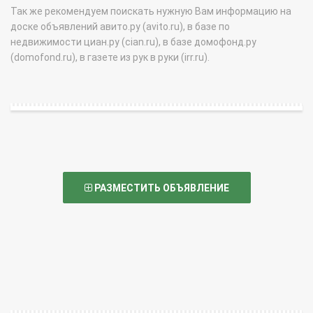
Так же рекомендуем поискать нужную Вам информацию на
доске объявлений авито.ру (avito.ru), в базе по
недвижимости циан.ру (cian.ru), в базе домофонд.ру
(domofond.ru), в газете из рук в руки (irr.ru).
РАЗМЕСТИТЬ ОБЪЯВЛЕНИЕ