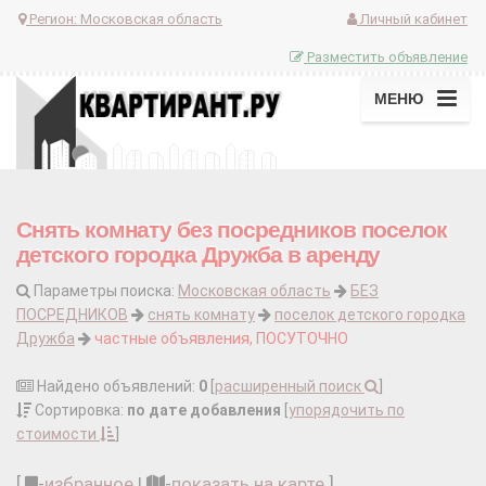
Регион:
Московская область
Личный кабинет
Разместить объявление
МЕНЮ
Снять комнату без посредников поселок
детского городка Дружба в аренду
Параметры поиска:
Московская область
БЕЗ
ПОСРЕДНИКОВ
снять комнату
поселок детского городка
Дружба
частные объявления, ПОСУТОЧНО
Найдено объявлений:
0
[
расширенный поиск
]
Сортировка:
по дате добавления
[
упорядочить по
стоимости
]
[
-
избранное
|
-
показать на карте
]