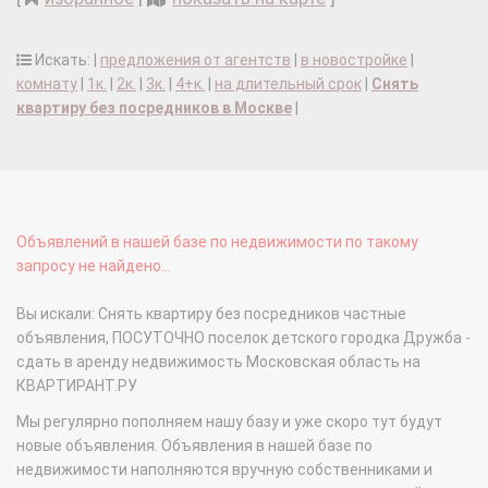
Искать: |
предложения от агентств
|
в новостройке
|
комнату
|
1к.
|
2к.
|
3к.
|
4+к.
|
на длительный срок
|
Снять
квартиру без посредников в Москве
|
Объявлений в нашей базе по недвижимости по такому
запросу не найдено...
Вы искали: Снять квартиру без посредников частные
объявления, ПОСУТОЧНО поселок детского городка Дружба -
сдать в аренду недвижимость Московская область на
КВАРТИРАНТ.РУ
Мы регулярно пополняем нашу базу и уже скоро тут будут
новые объявления. Объявления в нашей базе по
недвижимости наполняются вручную собственниками и