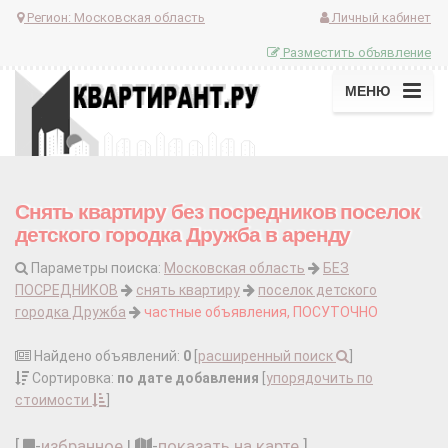
Регион:
Московская область
Личный кабинет
Разместить объявление
МЕНЮ
Снять квартиру без посредников поселок
детского городка Дружба в аренду
Параметры поиска:
Московская область
БЕЗ
ПОСРЕДНИКОВ
снять квартиру
поселок детского
городка Дружба
частные объявления, ПОСУТОЧНО
Найдено объявлений:
0
[
расширенный поиск
]
Сортировка:
по дате добавления
[
упорядочить по
стоимости
]
[
-
избранное
|
-
показать на карте
]