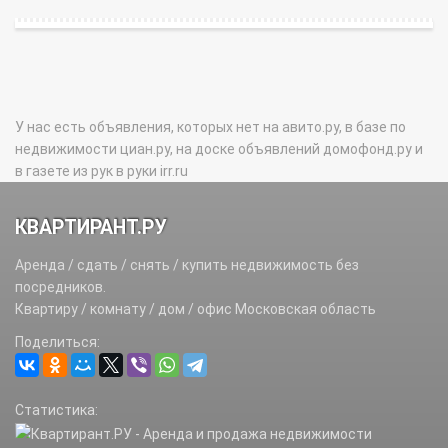
У нас есть объявления, которых нет на авито.ру, в базе по
недвижимости циан.ру, на доске объявлений домофонд.ру и
в газете из рук в руки irr.ru
КВАРТИРАНТ.РУ
Аренда / сдать / снять / купить недвижимость без
посредников.
Квартиру / комнату / дом / офис Московская область
Поделиться:
Статистика: