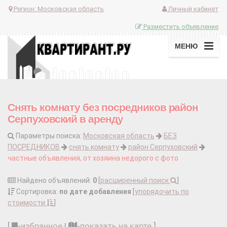
Регион:
Московская область
Личный кабинет
Разместить объявление
МЕНЮ
Снять комнату без посредников район
Серпуховский в аренду
Параметры поиска:
Московская область
БЕЗ
ПОСРЕДНИКОВ
снять комнату
район Серпуховский
частные объявления, от хозяина недорого с фото
Найдено объявлений:
0
[
расширенный поиск
]
Сортировка:
по дате добавления
[
упорядочить по
стоимости
]
[
-
избранное
|
-
показать на карте
]