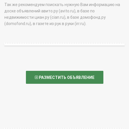
Так же рекомендуем поискать нужную Вам информацию на
доске объявлений авито.ру (avito.ru), в базе по
недвижимости циан.ру (cian.ru), в базе домофонд.ру
(domofond.ru), в газете из рук в руки (irr.ru).
РАЗМЕСТИТЬ ОБЪЯВЛЕНИЕ