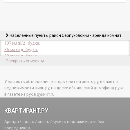
Населенные пункты район Серпуховский - аренда комнат
107 км ж/д_будка.
86 км ж/д_будка.
89 км ж/д_будка.
Раскрыть список
96 км ж/д_будка.
Агарино д.
Акулово д.
Аладьино д.
У нас есть объявления, которых нет на авито.ру, в базе по
Алфертищево д.
недвижимости циан.ру, на доске объявлений домофонд.ру и
Арнеево д.
в газете из рук в руки irr.ru
Байденки д.
Балково д.
КВАРТИРАНТ.РУ
Банино д.
Барыбино д.
Аренда / сдать / снять / купить недвижимость без
Биобаза-2 п.
посредников.