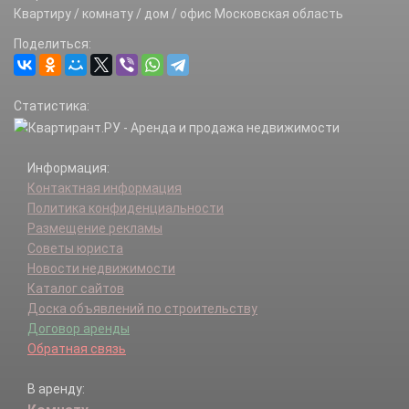
Большая Городня д.
Квартиру / комнату / дом / офис Московская область
Большевик п.
Поделиться:
Большое Грызлово д.
Борисово д.
Бутурлино д.
Статистика:
Васильевское д.
Верхнее Шахлово д.
Верхние Велеми д.
Информация:
Вечери д.
Контактная информация
Вихрово д.
Политика конфиденциальности
Воздвиженка д.
Размещение рекламы
Волково д.
Советы юриста
Волохово д.
Новости недвижимости
Воронино д.
Каталог сайтов
Воскресенки д.
Доска объявлений по строительству
Всходы д.
Договор аренды
Высокие Дворики д.
Обратная связь
Вязищи д.
Гавшино д.
В аренду:
Глазово д.