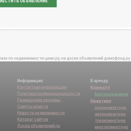
МЕСТИТЬ ОБЪЯВЛЕНИЕ
базе по недвижимости циан.ру, на доске объявлений домофонд.ру и в 
Информация:
В аренду:
Контактная информация
Комнату
Политика конфиденциальности
Без посредников
Размещение рекламы
Квартиру
Советы юриста
однокомнатную
Новости недвижимости
двухкомнатную
Каталог сайтов
трехкомнатную
Доска объявлений по
многокомнатную