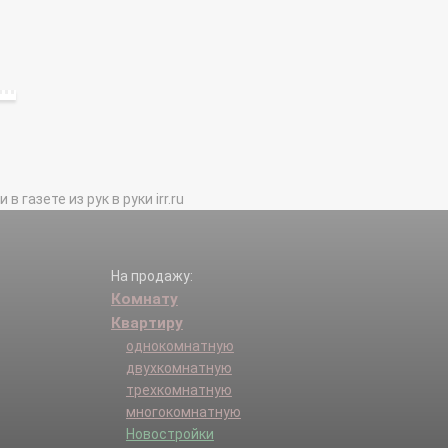
газете из рук в руки irr.ru
На продажу:
Комнату
Квартиру
однокомнатную
двухкомнатную
трехкомнатную
многокомнатную
Новостройки