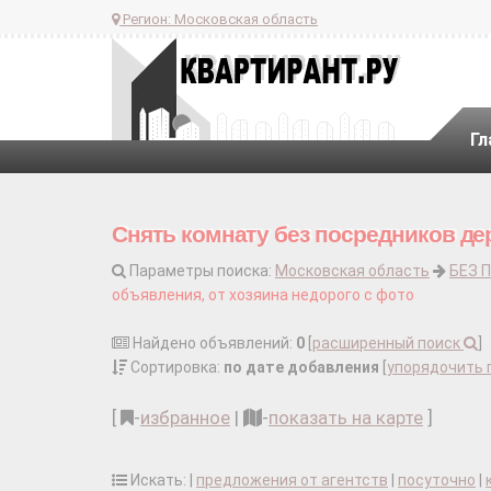
Регион:
Московская область
Гл
Снять комнату без посредников де
Параметры поиска:
Московская область
БЕЗ 
объявления, от хозяина недорого с фото
Найдено объявлений:
0
[
расширенный поиск
]
Сортировка:
по дате добавления
[
упорядочить 
[
-
избранное
|
-
показать на карте
]
Искать: |
предложения от агентств
|
посуточно
|