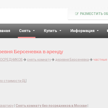
РАЗМЕСТИТЬ О
авная
Снять
Купить
Информация
ревня Берсеневка в аренду
ПОСРЕДНИКОВ
снять комнату
деревня Берсеневка
частные
по стоимости
]
квартиру
|
Снять комнату без посредников в Москве
|