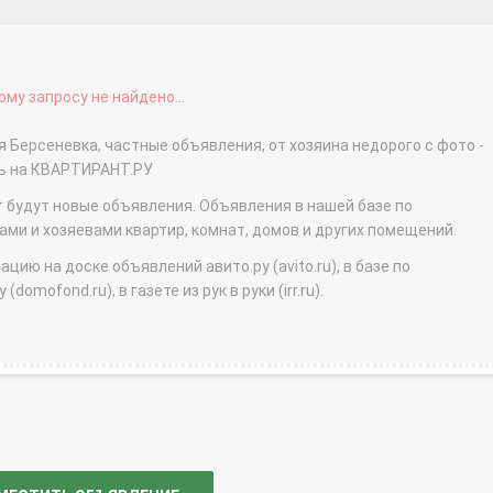
му запросу не найдено...
я Берсеневка, частные объявления, от хозяина недорого с фото -
ть на КВАРТИРАНТ.РУ
т будут новые объявления. Объявления в нашей базе по
и и хозяевами квартир, комнат, домов и других помещений.
ю на доске объявлений авито.ру (avito.ru), в базе по
domofond.ru), в газете из рук в руки (irr.ru).