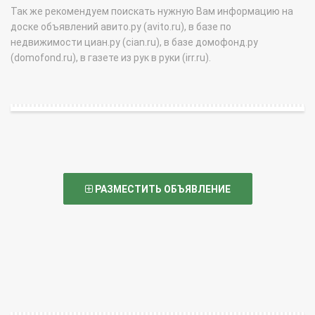
Так же рекомендуем поискать нужную Вам информацию на
доске объявлений авито.ру (avito.ru), в базе по
недвижимости циан.ру (cian.ru), в базе домофонд.ру
(domofond.ru), в газете из рук в руки (irr.ru).
РАЗМЕСТИТЬ ОБЪЯВЛЕНИЕ