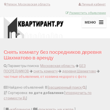
Регион:
Московская область
Личный кабинет
Разместить объявление
МЕНЮ
Снять комнату без посредников деревня
Шахматово в аренду
Параметры поиска:
Московская область
БЕЗ
ПОСРЕДНИКОВ
снять комнату
деревня Шахматово
частные объявления, от хозяина недорого с фото
Найдено объявлений:
0
[
расширенный поиск
]
Сортировка:
по дате добавления
[
упорядочить по
стоимости
]
[
-
избранное
|
-
показать на карте
]