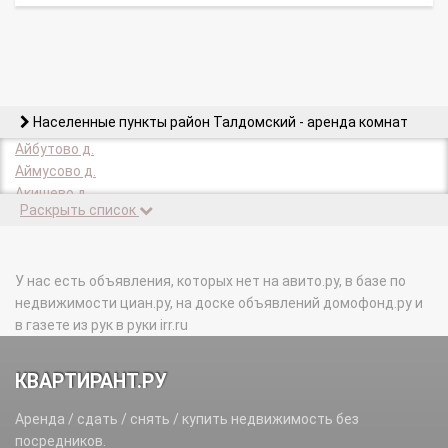
Населенные пункты район Талдомский - аренда комнат
Айбутово д.
Аймусово д.
Акишево д.
Раскрыть список
Андрейково д.
Арефьево д.
Ахтимнеево д.
Бабахино д.
У нас есть объявления, которых нет на авито.ру, в базе по
Бакшеиха д.
недвижимости циан.ру, на доске объявлений домофонд.ру и
Бардуково д.
в газете из рук в руки irr.ru
Батулино д.
Бельское д.
КВАРТИРАНТ.РУ
Береговское д.
Бережок д.
Аренда / сдать / снять / купить недвижимость без
Бобровниково д.
посредников.