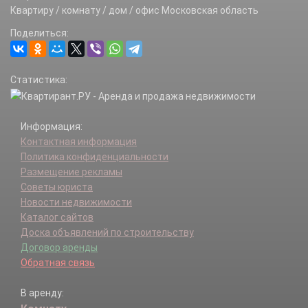
Бобылино д.
Квартиру / комнату / дом / офис Московская область
Большое Курапово д.
Поделиться:
Большое Семеновское д.
Большое Страшево д.
Бородино д.
Статистика:
Буртаки д.
Бурцево д.
Бучево д.
Информация:
Васино д.
Контактная информация
Великий Двор с.
Политика конфиденциальности
Вербилки рп.
Размещение рекламы
Веретьево д.
Советы юриста
Волдынь д.
Новости недвижимости
Волково д.
Каталог сайтов
Волково д.
Доска объявлений по строительству
Волкуша д.
Договор аренды
Воргаш д.
Обратная связь
Вороново д.
Вотря д.
В аренду:
Высочки д.