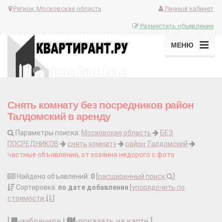
Регион:
Московская область
Личный кабинет
Разместить объявление
МЕНЮ
Снять комнату без посредников район
Талдомский в аренду
Параметры поиска:
Московская область
БЕЗ
ПОСРЕДНИКОВ
снять комнату
район Талдомский
частные объявления, от хозяина недорого с фото
Найдено объявлений:
0
[
расширенный поиск
]
Сортировка:
по дате добавления
[
упорядочить по
стоимости
]
[
-
избранное
|
-
показать на карте
]