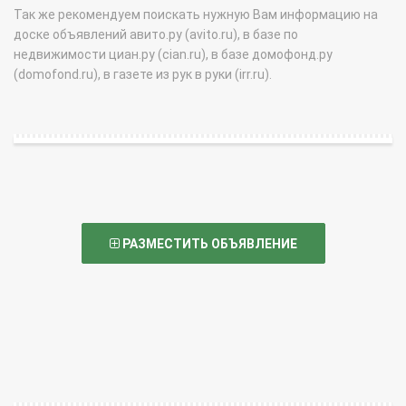
Так же рекомендуем поискать нужную Вам информацию на
доске объявлений авито.ру (avito.ru), в базе по
недвижимости циан.ру (cian.ru), в базе домофонд.ру
(domofond.ru), в газете из рук в руки (irr.ru).
РАЗМЕСТИТЬ ОБЪЯВЛЕНИЕ