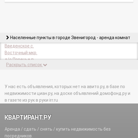
Населенные пункты в городе Звенигород - аренда комнат
Введенское с.
Восточный мкр.
д/о Поречье п.
Раскрыть список
д/о Связист п.
Дютьково мкр.
Дютьково д.
Дютьково ст.
У нас есть объявления, которых нет на авито.ру, в базе по
Звенигород ст.
недвижимости циан.ру, на доске объявлений домофонд.ру и
Лесной мкр.
в газете из рук в руки irr.ru
Пансионат Звенигородский п.
Пансионат Солнечный п.
КВАРТИРАНТ.РУ
Подсобное х-во Поречье п.
Подсобное х-во Ягодка тер.
Аренда / сдать / снять / купить недвижимость без
Поречье мкр.
посредников.