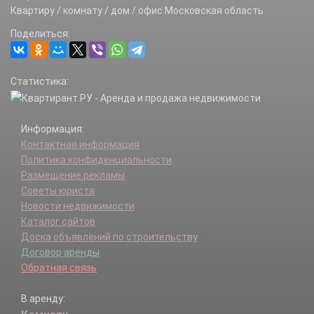
Ракитня мкр.
Квартиру / комнату / дом / офис Московская область
Санаторий Звенигород п.
Поделиться:
Санаторий Министерства обороны п.
Санаторий Подмосковье п.
Санаторий Поречье п.
Статистика:
Турбаза тер.
Шихово мкр.
Южный мкр.
Информация:
Контактная информация
Политика конфиденциальности
Размещение рекламы
Советы юриста
Новости недвижимости
Каталог сайтов
Доска объявлений по строительству
Договор аренды
Обратная связь
В аренду: