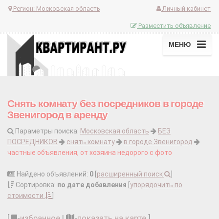
Регион:
Московская область
Личный кабинет
Разместить объявление
МЕНЮ
Снять комнату без посредников в городе
Звенигород в аренду
Параметры поиска:
Московская область
БЕЗ
ПОСРЕДНИКОВ
снять комнату
в городе Звенигород
частные объявления, от хозяина недорого с фото
Найдено объявлений:
0
[
расширенный поиск
]
Сортировка:
по дате добавления
[
упорядочить по
стоимости
]
[
-
избранное
|
-
показать на карте
]