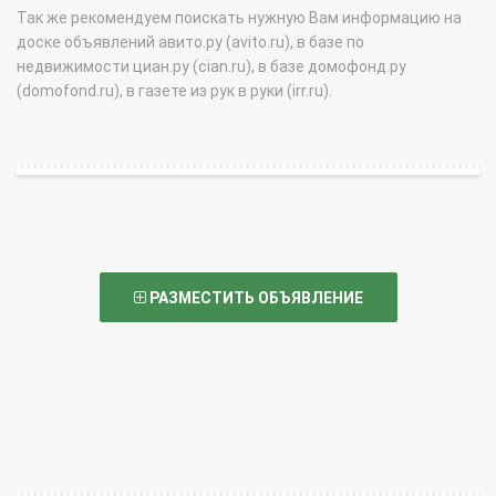
Так же рекомендуем поискать нужную Вам информацию на
доске объявлений авито.ру (avito.ru), в базе по
недвижимости циан.ру (cian.ru), в базе домофонд.ру
(domofond.ru), в газете из рук в руки (irr.ru).
РАЗМЕСТИТЬ ОБЪЯВЛЕНИЕ